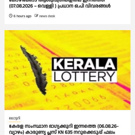
കോഴിക്കോട് ആശുപത്രികളിലെ ഇന്നത്തെ
(07.08.2026 – വെള്ളി ) പ്രധാന ഒ.പി വിവരങ്ങൾ
6 hours ago
news desk
ലോട്ടറി
കേരള സംസ്ഥാന ഭാഗ്യക്കുറി ഇന്നത്തെ (06.08.26-
വ്യാഴം) കാരുണ്യ പ്ലസ് KN 635 നറുക്കെടുപ്പ് ഫലം