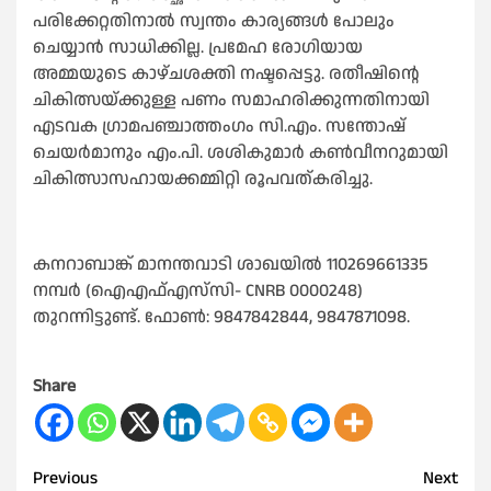
പരിക്കേറ്റതിനാൽ സ്വന്തം കാര്യങ്ങൾ പോലും
ചെയ്യാൻ സാധിക്കില്ല. പ്രമേഹ രോഗിയായ
അമ്മയുടെ കാഴ്ചശക്തി നഷ്ടപ്പെട്ടു. രതീഷിന്റെ
ചികിത്സയ്ക്കുള്ള പണം സമാഹരിക്കുന്നതിനായി
എടവക ഗ്രാമപഞ്ചാത്തംഗം സി.എം. സന്തോഷ്
ചെയർമാനും എം.പി. ശശികുമാർ കൺവീനറുമായി
ചികിത്സാസഹായക്കമ്മിറ്റി രൂപവത്കരിച്ചു.
കനറാബാങ്ക് മാനന്തവാടി ശാഖയിൽ 110269661335
നമ്പർ (ഐഎഫ്എസ്‌സി- CNRB 0000248)
തുറന്നിട്ടുണ്ട്. ഫോൺ: 9847842844, 9847871098.
Share
Post
Previous
Next