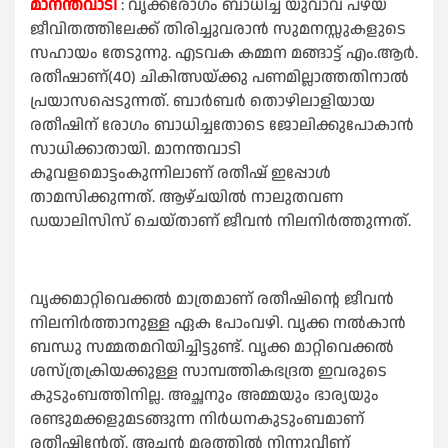
മാനന്തവാടി
: വൃക്കരോഗം ബാധിച്ച യുവാവ് പഴയ
ജീവിതത്തിലേക്ക് തിരിച്ചുവരാൻ സുമനസ്സുകളുടെ
സഹായം തേടുന്നു. എടവക കമ്മന മങ്ങാട്ട് എം.ആർ.
രതീഷാണ്(40) ചികിത്സയ്ക്കു പണമില്ലാത്തതിനാൽ
പ്രയാസപ്പെടുന്നത്. ബാർബർ തൊഴിലാളിയായ
രതീഷിന് രോഗം ബാധിച്ചതോടെ ജോലിക്കുപോകാൻ
സാധിക്കാതായി. മാനന്തവാടി
കൂവളമൊട്ടംകുന്നിലാണ് രതീഷ് ഇപ്പോൾ
താമസിക്കുന്നത്. ആഴ്ചയിൽ നാലുതവണ
ഡയാലിസിസ് ചെയ്താണ് ജീവൻ നിലനിർത്തുന്നത്.
വൃക്കമാറ്റിവെക്കൽ മാത്രമാണ് രതീഷിന്റെ ജീവൻ
നിലനിർത്താനുള്ള ഏക പോംവഴി. വൃക്ക നൽകാൻ
ബന്ധു സമ്മതമറിയിച്ചിട്ടുണ്ട്. വൃക്ക മാറ്റിവെക്കൽ
ശസ്ത്രക്രിയക്കുള്ള സാമ്പത്തികഭദ്രത ഇവരുടെ
കുടുംബത്തിനില്ല. അച്ഛനും അമ്മയും ഭാര്യയും
രണ്ടുമക്കളുമടങ്ങുന്ന നിർധനകുടുംബമാണ്
രതീഷിന്റേത്. അച്ഛൻ മരത്തിൽ നിന്നുവീണ്