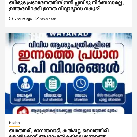
ബിരുദ പ്രവേശനത്തിന് ഇനി പ്ലസ് ടു നിര്‍ബന്ധമല്ല ;
ഉത്തരവിറക്കി ഉന്നത വിദ്യാഭ്യാസ വകുപ്പ്
6 hours ago
news desk
Health
ബത്തേരി, മാനന്തവാടി, കൽപ്പറ്റ, വൈത്തിരി,