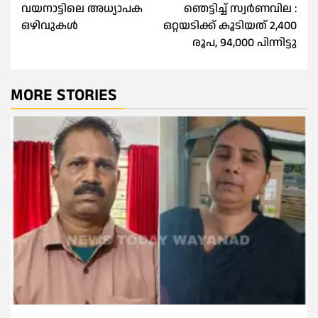
വയനാട്ടിലെ അധ്യാപക
ഞെട്ടിച്ച് സ്വർണവില :
navigation
ഒഴിവുകൾ
ഒറ്റയടിക്ക് കൂടിയത് 2,400
രൂപ, 94,000 പിന്നിട്ടു
MORE STORIES