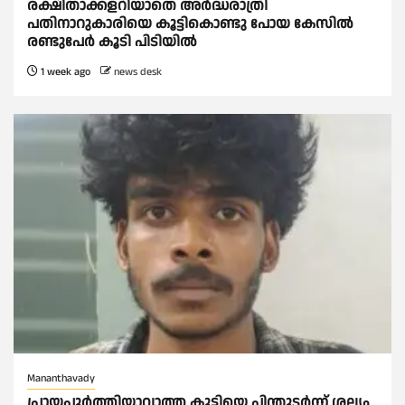
രക്ഷിതാക്കളറിയാതെ അര്‍ദ്ധരാത്രി
പതിനാറുകാരിയെ കൂട്ടികൊണ്ടു പോയ കേസില്‍
രണ്ടുപേര്‍ കൂടി പിടിയില്‍
1 week ago
news desk
Mananthavady
പ്രായപൂർത്തിയാവാത്ത കുട്ടിയെ പിന്തുടർന്ന് ശല്യം