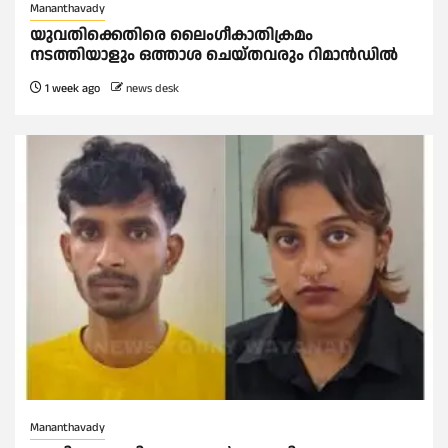
Mananthavady
യുവതിക്കെതിരെ ലൈംഗീകാതിക്രമം
നടത്തിയാളും ഒത്താശ ചെയ്തവരും റിമാൻഡിൽ
1 week ago
news desk
Mananthavady