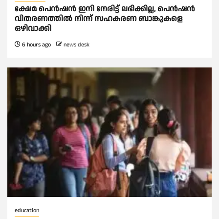
ക്ഷേമ പെൻഷൻ ഇനി നേരിട്ട് ലഭിക്കില്ല, പെൻഷൻ
വിതരണത്തില്‍ നിന്ന് സഹകരണ ബാങ്കുകളെ
ഒഴിവാക്കി
6 hours ago
news desk
education