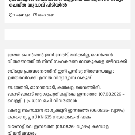
ചെയ്ത യുവാവ് പിടിയിൽ
1 week ago
news desk
ക്ഷേമ പെൻഷൻ ഇനി നേരിട്ട് ലഭിക്കില്ല, പെൻഷൻ
വിതരണത്തില്‍ നിന്ന് സഹകരണ ബാങ്കുകളെ ഒഴിവാക്കി
ബിരുദ പ്രവേശനത്തിന് ഇനി പ്ലസ് ടു നിര്‍ബന്ധമല്ല ;
ഉത്തരവിറക്കി ഉന്നത വിദ്യാഭ്യാസ വകുപ്പ്
ബത്തേരി, മാനന്തവാടി, കൽപ്പറ്റ, വൈത്തിരി,
കോഴിക്കോട് ആശുപത്രികളിലെ ഇന്നത്തെ (07.08.2026 –
വെള്ളി ) പ്രധാന ഒ.പി വിവരങ്ങൾ
കേരള സംസ്ഥാന ഭാഗ്യക്കുറി ഇന്നത്തെ (06.08.26- വ്യാഴം)
കാരുണ്യ പ്ലസ് KN 635 നറുക്കെടുപ്പ് ഫലം
വയനാട്ടിലെ ഇന്നത്തെ (06.08.26- വ്യാഴം) കമ്പോള
വിലനിലവാരം