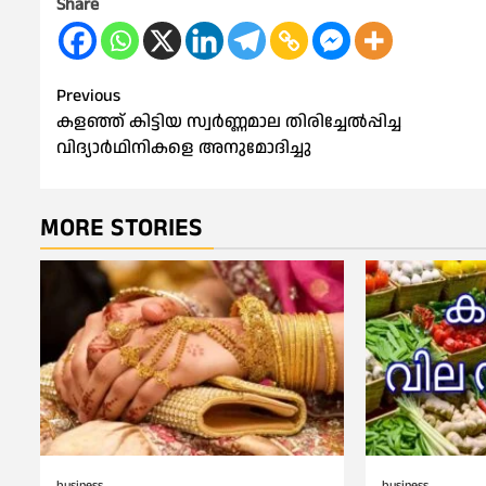
Share
Post
Previous
കളഞ്ഞ് കിട്ടിയ സ്വർണ്ണമാല തിരിച്ചേൽപ്പിച്ച
navigation
വിദ്യാർഥിനികളെ അനുമോദിച്ചു
MORE STORIES
business
business