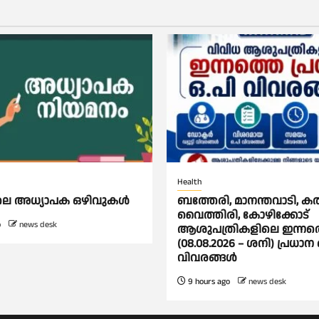
Health
ിലെ അധ്യാപക ഒഴിവുകൾ
ബത്തേരി, മാനന്തവാടി, കൽപ്
വൈത്തിരി, കോഴിക്കോട്
o
news desk
ആശുപത്രികളിലെ ഇന്നത
(08.08.2026 – ശനി) പ്രധാന 
വിവരങ്ങൾ
9 hours ago
news desk