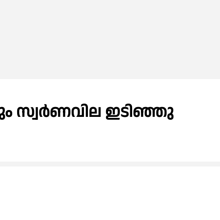
നവും സ്വർണവില ഇടിഞ്ഞു