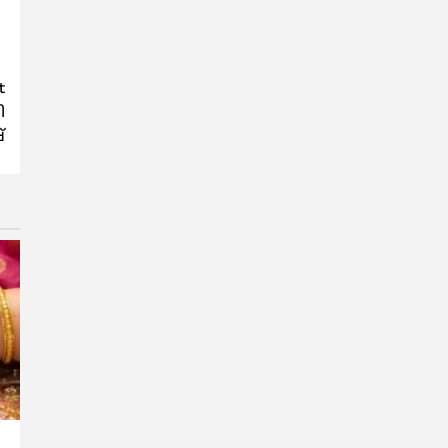
t
ി
്