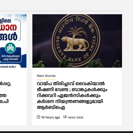
Main Stories
പറ്റ,
വായ്പ തിരിച്ചടവ് വൈകിയാല്‍
ഭീഷണി വേണ്ട ; ബാങ്കുകള്‍ക്കും
്തെ
റിക്കവറി ഏജൻസികള്‍ക്കും
ഒ.പി
കര്‍ശന നിയന്ത്രണങ്ങളുമായി
ആര്‍ബിഐ
19 hours ago
news desk