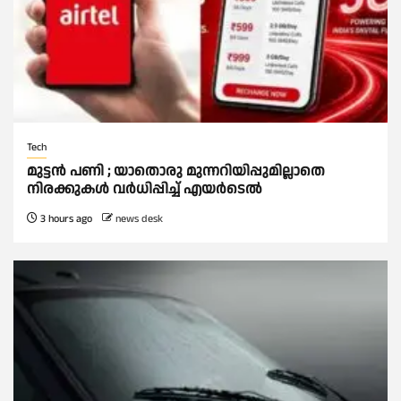
Tech
മുട്ടൻ പണി ; യാതൊരു മുന്നറിയിപ്പുമില്ലാതെ
നിരക്കുകള്‍ വർധിപ്പിച്ച്‌ എയർടെല്‍
3 hours ago
news desk