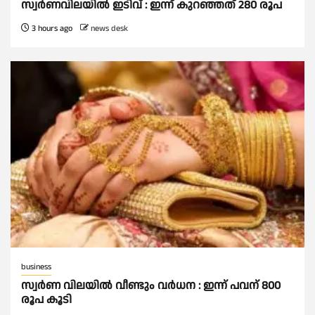
സ്വർണവിലയില്‍ ഇടിവ് : ഇന്ന് കുറഞ്ഞത് 280 രൂപ
3 hours ago
news desk
business
സ്വർണ വിലയില്‍ വീണ്ടും വർധന : ഇന്ന് പവന് 800
രൂപ കൂടി