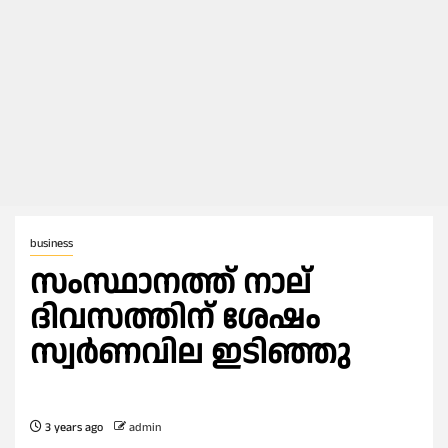
business
സംസ്ഥാനത്ത് നാല്
ദിവസത്തിന് ശേഷം
സ്വർണവില ഇടിഞ്ഞു
3 years ago
admin