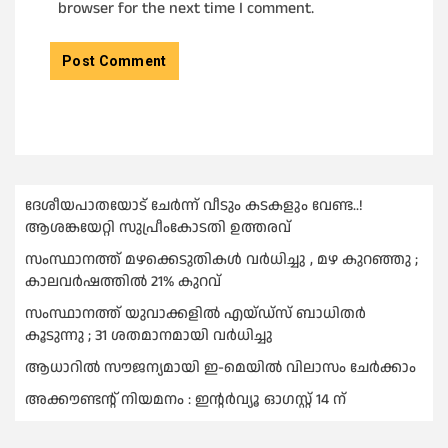
browser for the next time I comment.
ദേശീയപാതയോട് ചേര്‍ന്ന് വീടും കടകളും വേണ്ട..!
ആശങ്കയേറ്റി സുപ്രീംകോടതി ഉത്തരവ്
സംസ്ഥാനത്ത് മഴക്കെടുതികള്‍ വര്‍ധിച്ചു , മഴ കുറഞ്ഞു ;
കാലവര്‍ഷത്തില്‍ 21% കുറവ്
സംസ്ഥാനത്ത് യുവാക്കളില്‍ എയ്ഡ്സ് ബാധിതര്‍
കൂടുന്നു ; 31 ശതമാനമായി വർധിച്ചു
ആധാറിൽ സൗജന്യമായി ഇ-മെയിൽ വിലാസം ചേർക്കാം
അക്കൗണ്ടന്റ് നിയമനം : ഇൻ്റർവ്യൂ ഓഗസ്റ്റ് 14 ന്