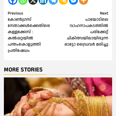
Post
Previous
Next
കോൺഗ്രസ്‌
പായോടിലെ
navigation
നേതാക്കൾക്കെതിരെ
വാഹനാപകടത്തില്‍
കള്ളക്കേസ് :
പരിക്കേറ്റ്
കൽപ്പറ്റയിൽ
ചികിത്സയിലായിരുന്ന
പന്തംകൊളുത്തി
ഓട്ടോ ഡ്രൈവര്‍ മരിച്ചു
പ്രതിഷേധം
MORE STORIES