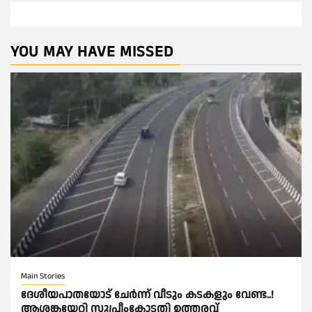
YOU MAY HAVE MISSED
Main Stories
ദേശീയപാതയോട് ചേര്‍ന്ന് വീടും കടകളും വേണ്ട..!
ആശങ്കയേറ്റി സുപ്രീംകോടതി ഉത്തരവ്