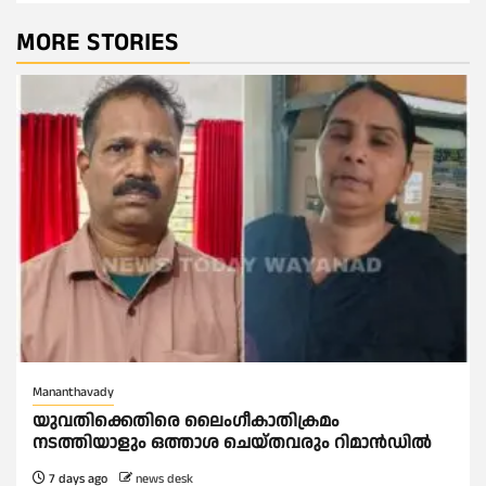
MORE STORIES
Mananthavady
യുവതിക്കെതിരെ ലൈംഗീകാതിക്രമം
നടത്തിയാളും ഒത്താശ ചെയ്തവരും റിമാൻഡിൽ
7 days ago
news desk