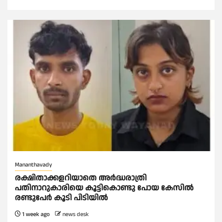
Mananthavady
രക്ഷിതാക്കളറിയാതെ അര്‍ദ്ധരാത്രി
പതിനാറുകാരിയെ കൂട്ടികൊണ്ടു പോയ കേസില്‍
രണ്ടുപേര്‍ കൂടി പിടിയില്‍
1 week ago
news desk