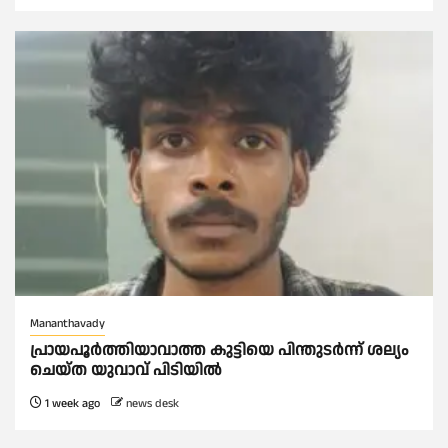
Mananthavady
പ്രായപൂർത്തിയാവാത്ത കുട്ടിയെ പിന്തുടർന്ന് ശല്യം
ചെയ്ത യുവാവ് പിടിയിൽ
1 week ago
news desk