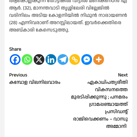
ആകൊല്ലികുന്ന് തോട്ടിങ്കൽ വീട്ടിൽ മണികണ്ഠൻ എ
ആർ. (32), മാനന്തവാടി തൃശ്ശിലേരി വില്ലേജിൽ
വരിനിലം അടിയ കോളനിയിൽ നിഥുൻ നാരായണൻ
(28) എന്നിവരാണ് അറസ്റ്റിലായത്. ഇവർക്കെതിരെ
അബ്കാരി കേസെടുത്തു.
Share
Post
Previous
Next
കമ്പോള വിലനിലവാരം
ഏകാധിപത്യരീതി
navigation
വികസനത്തെ
മുരടിപ്പിക്കുന്നു ; പനമരം
ഗ്രാമപ്പഞ്ചായത്ത്
പ്രസിഡന്റ്
രാജിവെക്കണം – വാസു
അമ്മാനി