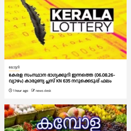
ലോട്ടറി
കേരള സംസ്ഥാന ഭാഗ്യക്കുറി ഇന്നത്തെ (06.08.26-
വ്യാഴം) കാരുണ്യ പ്ലസ് KN 635 നറുക്കെടുപ്പ് ഫലം
1 hour ago
news desk