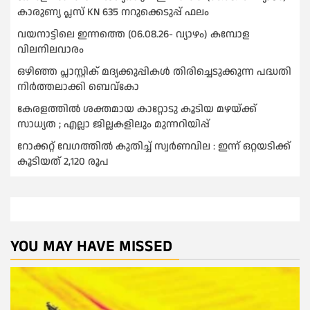
കാരുണ്യ പ്ലസ് KN 635 നറുക്കെടുപ്പ് ഫലം
വയനാട്ടിലെ ഇന്നത്തെ (06.08.26- വ്യാഴം) കമ്പോള
വിലനിലവാരം
ഒഴിഞ്ഞ പ്ലാസ്റ്റിക് മദ്യക്കുപ്പികള്‍ തിരിച്ചെടുക്കുന്ന പദ്ധതി
നിര്‍ത്തലാക്കി ബെവ്കോ
കേരളത്തിൽ ശക്തമായ കാറ്റോടു കൂടിയ മഴയ്ക്ക്
സാധ്യത ; എല്ലാ ജില്ലകളിലും മുന്നറിയിപ്പ്
റോക്കറ്റ് വേഗത്തില്‍ കുതിച്ച് സ്വര്‍ണവില : ഇന്ന് ഒറ്റയടിക്ക്
കൂടിയത് 2,120 രൂപ
YOU MAY HAVE MISSED