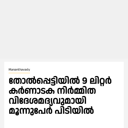
Mananthavady
തോൽപ്പെട്ടിയിൽ 9 ലിറ്റർ
കർണാടക നിർമ്മിത
വിദേശമദ്യവുമായി
മൂന്നുപേർ പിടിയിൽ