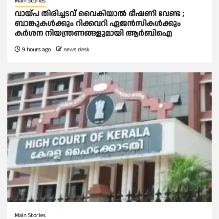
Main Stories
വായ്പ തിരിച്ചടവ് വൈകിയാല്‍ ഭീഷണി വേണ്ട ;
ബാങ്കുകള്‍ക്കും റിക്കവറി ഏജൻസികള്‍ക്കും
കര്‍ശന നിയന്ത്രണങ്ങളുമായി ആര്‍ബിഐ
9 hours ago
news desk
Main Stories