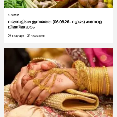
business
വയനാട്ടിലെ ഇന്നത്തെ (06.08.26- വ്യാഴം) കമ്പോള
വിലനിലവാരം
1 day ago
news desk