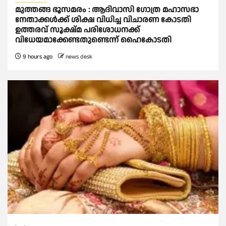
മുത്തങ്ങ ഭൂസമരം : ആദിവാസി ഗോത്ര മഹാസഭാ
നേതാക്കള്‍ക്ക് ശിക്ഷ വിധിച്ച വിചാരണ കോടതി
ഉത്തരവ് സൂക്ഷ്മ പരിശോധനക്ക്
വിധേയമാക്കേണ്ടതുണ്ടെന്ന് ഹൈകോടതി
9 hours ago
news desk