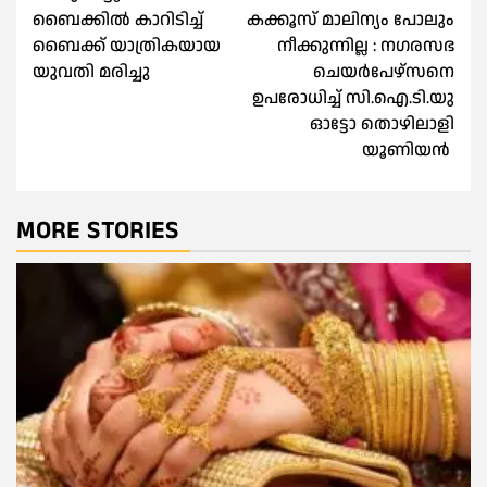
navigation
ബൈക്കില്‍ കാറിടിച്ച്
കക്കൂസ് മാലിന്യം പോലും
ബൈക്ക് യാത്രികയായ
നീക്കുന്നില്ല : നഗരസഭ
യുവതി മരിച്ചു
ചെയർപേഴ്സനെ
ഉപരോധിച്ച് സി.ഐ.ടി.യു
ഓട്ടോ തൊഴിലാളി
യൂണിയൻ
MORE STORIES