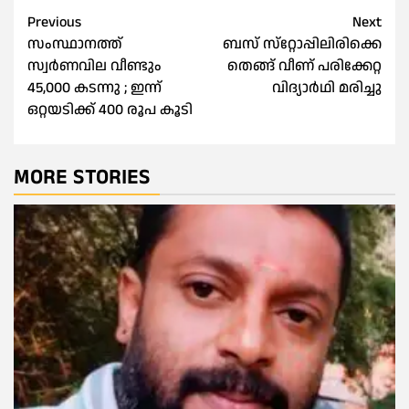
Post
Previous
Next
സംസ്ഥാനത്ത്
ബസ് സ്‌റ്റോപ്പിലിരിക്കെ
navigation
സ്വര്‍ണവില വീണ്ടും
തെങ്ങ് വീണ് പരിക്കേറ്റ
45,000 കടന്നു ; ഇന്ന്
വിദ്യാര്‍ഥി മരിച്ചു
ഒറ്റയടിക്ക് 400 രൂപ കൂടി
MORE STORIES