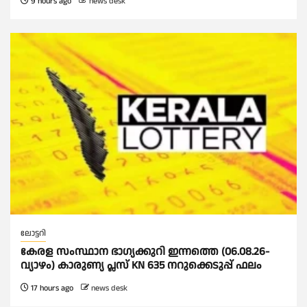
9 hours ago
news desk
ലോട്ടറി
കേരള സംസ്ഥാന ഭാഗ്യക്കുറി ഇന്നത്തെ (06.08.26-
വ്യാഴം) കാരുണ്യ പ്ലസ് KN 635 നറുക്കെടുപ്പ് ഫലം
17 hours ago
news desk