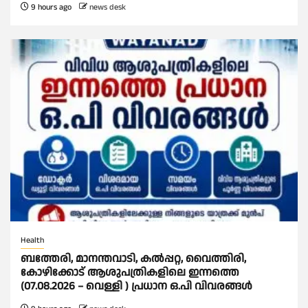
9 hours ago
news desk
Health
ബത്തേരി, മാനന്തവാടി, കൽപ്പറ്റ, വൈത്തിരി,
കോഴിക്കോട് ആശുപത്രികളിലെ ഇന്നത്തെ
(07.08.2026 – വെള്ളി ) പ്രധാന ഒ.പി വിവരങ്ങൾ