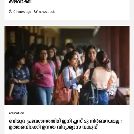
ഒഴിവാക്കി
9 hours ago
news desk
education
ബിരുദ പ്രവേശനത്തിന് ഇനി പ്ലസ് ടു നിര്‍ബന്ധമല്ല ;
ഉത്തരവിറക്കി ഉന്നത വിദ്യാഭ്യാസ വകുപ്പ്