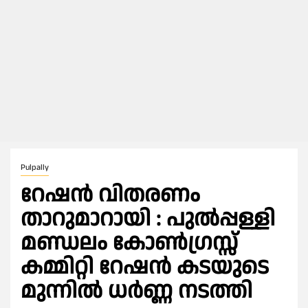
Pulpally
റേഷൻ വിതരണം
താറുമാറായി : പുൽപ്പള്ളി
മണ്ഡലം കോൺഗ്രസ്സ്
കമ്മിറ്റി റേഷൻ കടയുടെ
മുന്നിൽ ധർണ്ണ നടത്തി