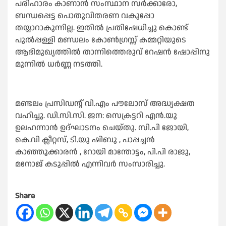
പരിഹാരം കാണാൻ സംസ്ഥാന സർക്കാരോ,
ബന്ധപ്പെട്ട പൊതുവിതരണ വകുപ്പോ
തയ്യാറാകുന്നില്ല. ഇതിൽ പ്രതിഷേധിച്ചു കൊണ്ട്
പുൽപ്പള്ളി മണ്ഡലം കോൺഗ്രസ്സ് കമ്മറ്റിയുടെ
ആഭിമുഖ്യത്തിൽ താന്നിത്തെരുവ് റേഷൻ ഷോപ്പിനു
മുന്നിൽ ധർണ്ണ നടത്തി.
മണ്ടലം പ്രസിഡന്റ് വി.എം പൗലോസ് അദ്ധ്യക്ഷത
വഹിച്ചു. ഡി.സി.സി. ജന: സെക്രട്ടറി എൻ.യു
ഉലഹന്നാൻ ഉദ്ഘാടനം ചെയ്തു. സി.പി ജോയി,
കെ.വി ക്ലീറ്റസ്, ടി.യു ഷിബു , പാപ്പച്ചൻ
കാഞ്ഞൂക്കാരൻ , റോയി മാന്തോട്ടം, പി.പി രാജു,
മനോജ് കടുപ്പിൽ എന്നിവർ സംസാരിച്ചു.
Share