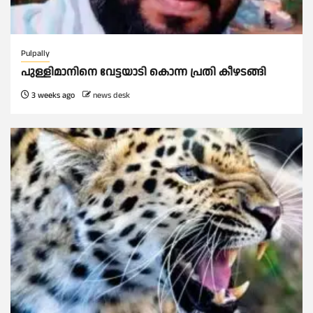
Pulpally
പുള്ളിമാനിനെ വേട്ടയാടി കൊന്ന പ്രതി കീഴടങ്ങി
3 weeks ago
news desk