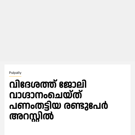
Pulpally
വിദേശത്ത് ജോലി
വാഗ്ദാനംചെയ്ത്
പണംതട്ടിയ രണ്ടുപേർ
അറസ്റ്റിൽ