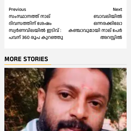
Post
Previous
Next
സംസ്ഥാനത്ത് നാല്
ബാവലിയിൽ
navigation
ദിവസത്തിന് ശേഷം
ഒന്നരക്കിലോ
സ്വർണവിലയിൽ ഇടിവ് :
കഞ്ചാവുമായി നാല് പേര്‍
പവന് 360 രൂപ കുറഞ്ഞു
അറസ്റ്റില്‍
MORE STORIES