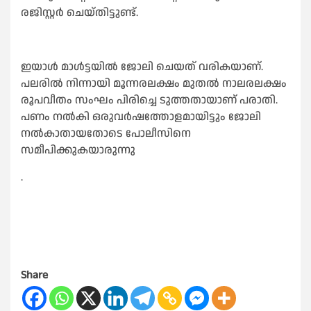
രജിസ്റ്റർ ചെയ്തിട്ടുണ്ട്.
ഇയാൾ മാൾട്ടയിൽ ജോലി ചെയത് വരികയാണ്.
പലരിൽ നിന്നായി മൂന്നരലക്ഷം മുതൽ നാലരലക്ഷം
രൂപവീതം സംഘം പിരിച്ചെ ടുത്തതായാണ് പരാതി.
പണം നൽകി ഒരുവർഷത്തോളമായിട്ടും ജോലി
നൽകാതായതോടെ പോലീസിനെ
സമീപിക്കുകയാരുന്നു
.
Share