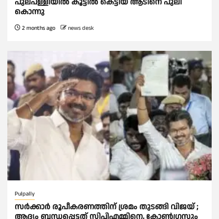
പുല്പള്ളിയിൽ കൂട്ടില്‍ കെട്ടിയ ആടിനെ പുലി
കൊന്നു
2 months ago
news desk
Pulpally
സര്‍ക്കാര്‍ രൂപീകരണത്തിന് ശ്രമം തുടങ്ങി വിജയ് ;
ആദ്യം ബന്ധപ്പെട്ടത് സിപിഎമ്മിനെ, കോണ്‍ഗ്രസും