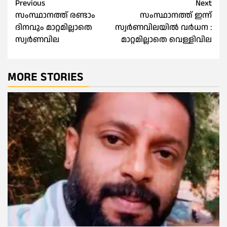
Post
Previous
Next
സംസ്ഥാനത്ത് രണ്ടാം
സംസ്ഥാനത്ത് ഇന്ന്
navigation
ദിനവും മാറ്റമില്ലാതെ
സ്വർണവിലയിൽ വർധന :
സ്വർണവില
മാറ്റമില്ലാതെ വെള്ളിവില
MORE STORIES