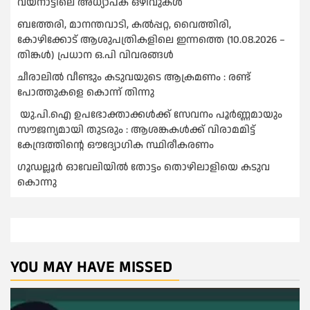
വയനാട്ടിലെ അധ്യാപക ഒഴിവുകൾ
ബത്തേരി, മാനന്തവാടി, കൽപ്പറ്റ, വൈത്തിരി,
കോഴിക്കോട് ആശുപത്രികളിലെ ഇന്നത്തെ (10.08.2026 –
തിങ്കൾ) പ്രധാന ഒ.പി വിവരങ്ങൾ
ചീരാലിൽ വീണ്ടും കടുവയുടെ ആക്രമണം : രണ്ട്
പോത്തുകളെ കൊന്ന് തിന്നു
യു.പി.ഐ ഉപഭോക്താക്കള്‍ക്ക് സേവനം പൂര്‍ണ്ണമായും
സൗജന്യമായി തുടരും : ആശങ്കകള്‍ക്ക് വിരാമമിട്ട്
കേന്ദ്രത്തിന്റെ ഔദ്യോഗിക സ്ഥിരീകരണം
ഗൂഡല്ലൂർ ഓവേലിയിൽ തോട്ടം തൊഴിലാളിയെ കടുവ
കൊന്നു
YOU MAY HAVE MISSED