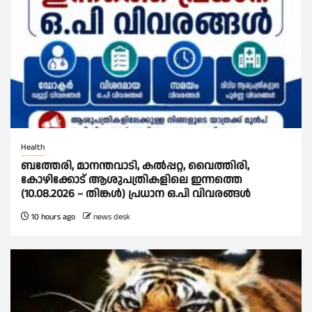
Health
ബത്തേരി, മാനന്തവാടി, കൽപ്പറ്റ, വൈത്തിരി,
കോഴിക്കോട് ആശുപത്രികളിലെ ഇന്നത്തെ
(10.08.2026 – തിങ്കൾ) പ്രധാന ഒ.പി വിവരങ്ങൾ
10 hours ago
news desk