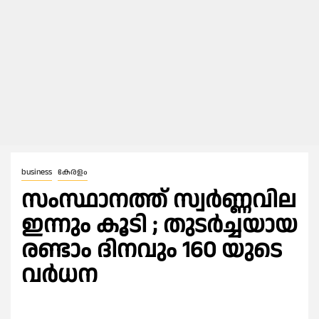
business
കേരളം
സംസ്ഥാനത്ത് സ്വർണ്ണവില
ഇന്നും കൂടി ; തുടർച്ചയായ
രണ്ടാം ദിനവും 160 യുടെ
വർധന