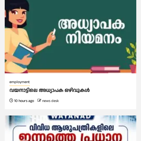
employment
വയനാട്ടിലെ അധ്യാപക ഒഴിവുകൾ
10 hours ago
news desk