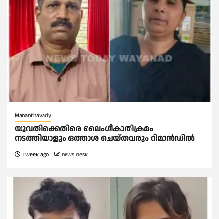
Mananthavady
യുവതിക്കെതിരെ ലൈംഗീകാതിക്രമം
നടത്തിയാളും ഒത്താശ ചെയ്തവരും റിമാൻഡിൽ
1 week ago
news desk