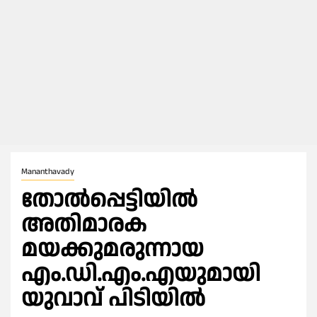
Mananthavady
തോല്‍പ്പെട്ടിയിൽ
അതിമാരക
മയക്കുമരുന്നായ
എം.ഡി.എം.എയുമായി
യുവാവ് പിടിയില്‍