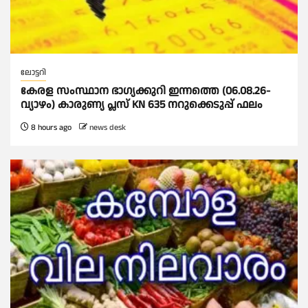
ലോട്ടറി
കേരള സംസ്ഥാന ഭാഗ്യക്കുറി ഇന്നത്തെ (06.08.26-
വ്യാഴം) കാരുണ്യ പ്ലസ് KN 635 നറുക്കെടുപ്പ് ഫലം
8 hours ago
news desk