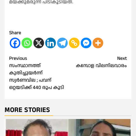
മയക്കുമരുന്ന് പിടികൂടിയത്.
Share
Post
Previous
Next
സംസ്ഥാനത്ത്
കമ്പോള വിലനിലവാരം
navigation
കുതിച്ചുയര്‍ന്ന്
സ്വര്‍ണവില ; പവന്
ഒറ്റയടിക്ക് 440 രൂപ കൂടി
MORE STORIES