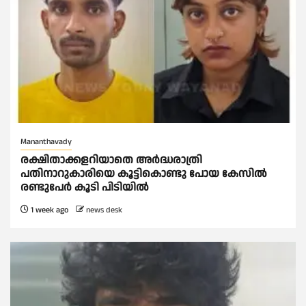
Mananthavady
രക്ഷിതാക്കളറിയാതെ അര്‍ദ്ധരാത്രി
പതിനാറുകാരിയെ കൂട്ടികൊണ്ടു പോയ കേസില്‍
രണ്ടുപേര്‍ കൂടി പിടിയില്‍
1 week ago
news desk