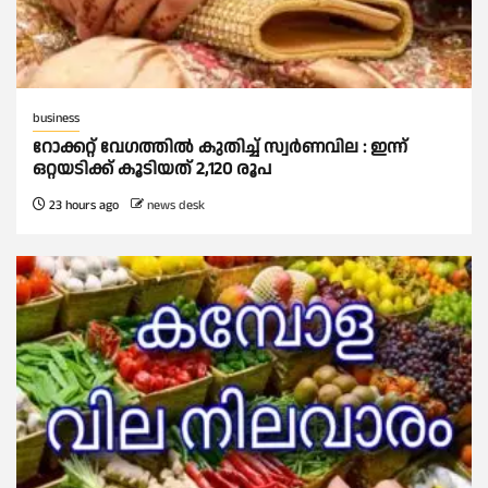
business
റോക്കറ്റ് വേഗത്തില്‍ കുതിച്ച് സ്വര്‍ണവില : ഇന്ന്
ഒറ്റയടിക്ക് കൂടിയത് 2,120 രൂപ
23 hours ago
news desk