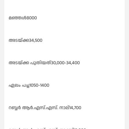
മഞ്ഞൾ8000
അടയ്ക്ക34,500
അടയ്ക്ക പുതിയത്30,000-34,400
ഏലം പച്ച1050-1400
റബ്ബർ ആർ.എസ്.എസ്. നാല്14,700