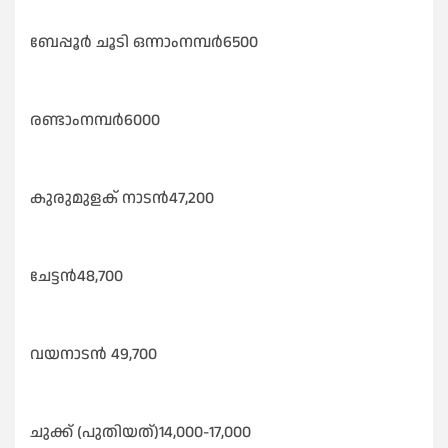
ബേപ്പൂർ ചൂടി ഒന്നാംനമ്പർ6500
രണ്ടാംനമ്പർ6000
കുരുമുളക് നാടൻ47,200
ചേട്ടൻ48,700
വയനാടൻ 49,700
ചുക്ക് (പുതിയത്)14,000-17,000