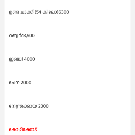
ഉണ്ട ചാക്ക് (54 കിലോ)6300
റബ്ബർ13,500
ഇഞ്ചി 4000
ചേന 2000
നേന്ത്രക്കായ 2300
കോഴിക്കോട്