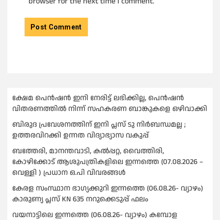
browser for the next time I comment.
ക്ഷേമ പെൻഷൻ ഇനി നേരിട്ട് ലഭിക്കില്ല, പെൻഷൻ
വിതരണത്തില്‍ നിന്ന് സഹകരണ ബാങ്കുകളെ ഒഴിവാക്കി
ബിരുദ പ്രവേശനത്തിന് ഇനി പ്ലസ് ടു നിര്‍ബന്ധമല്ല ;
ഉത്തരവിറക്കി ഉന്നത വിദ്യാഭ്യാസ വകുപ്പ്
ബത്തേരി, മാനന്തവാടി, കൽപ്പറ്റ, വൈത്തിരി,
കോഴിക്കോട് ആശുപത്രികളിലെ ഇന്നത്തെ (07.08.2026 –
വെള്ളി ) പ്രധാന ഒ.പി വിവരങ്ങൾ
കേരള സംസ്ഥാന ഭാഗ്യക്കുറി ഇന്നത്തെ (06.08.26- വ്യാഴം)
കാരുണ്യ പ്ലസ് KN 635 നറുക്കെടുപ്പ് ഫലം
വയനാട്ടിലെ ഇന്നത്തെ (06.08.26- വ്യാഴം) കമ്പോള