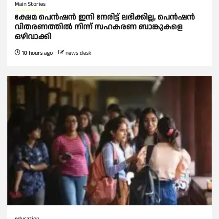
Main Stories
ക്ഷേമ പെൻഷൻ ഇനി നേരിട്ട് ലഭിക്കില്ല, പെൻഷൻ
വിതരണത്തില്‍ നിന്ന് സഹകരണ ബാങ്കുകളെ
ഒഴിവാക്കി
10 hours ago
news desk
education