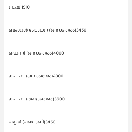
സൂചി1910
ബംഗാൾ ബോധന (ഒന്നാംതരം)3450
പൊന്നി (ഒന്നാംതരം)4000
കുറുവ (ഒന്നാംതരം)4300
കുറുവ (രണ്ടാംതരം)3600
പച്ചരി (പഞ്ചാബ്)3450