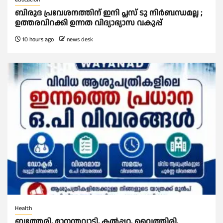
ബിരുദ പ്രവേശനത്തിന് ഇനി പ്ലസ് ടു നിര്‍ബന്ധമല്ല ;
ഉത്തരവിറക്കി ഉന്നത വിദ്യാഭ്യാസ വകുപ്പ്
10 hours ago
news desk
Health
ബത്തേരി, മാനന്തവാടി, കൽപ്പറ്റ, വൈത്തിരി,