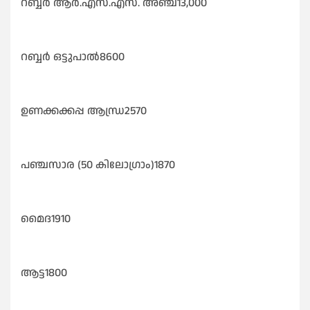
റബ്ബർ ആർ.എസ്.എസ്. അഞ്ച്13,000
റബ്ബർ ഒട്ടുപാൽ8600
ഉണക്കക്കപ്പ ആന്ധ്ര2570
പഞ്ചസാര (50 കിലോഗ്രാം)1870
മൈദ1910
ആട്ട1800