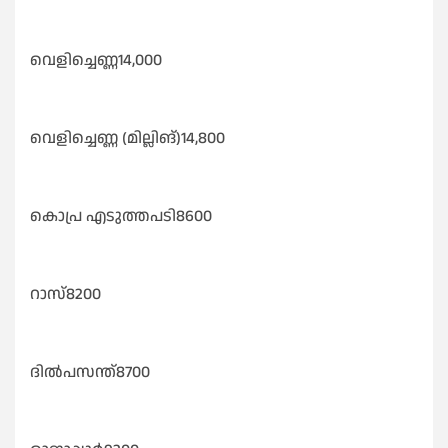
വെളിച്ചെണ്ണ14,000
വെളിച്ചെണ്ണ (മില്ലിങ്)14,800
കൊപ്ര എടുത്തപടി8600
റാസ്8200
ദിൽപസന്ത്‌8700