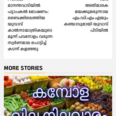
Post
മാനന്തവാടിയിൽ
അതിമാരക
navigation
പട്ടാപകൽ മോഷണം:
മയക്കുമരുന്നായ
ബൈക്കിലെത്തിയ
എം.ഡി.എം.എയും
യുവാവ്
കഞ്ചാവുമായി യുവാവ്
കാല്‍നടയാത്രികയുടെ
പിടിയിൽ
മൂന്ന് പവനോളം വരുന്ന
സ്വർണമാല പൊട്ടിച്ച്
കടന്ന് കളഞ്ഞു
MORE STORIES