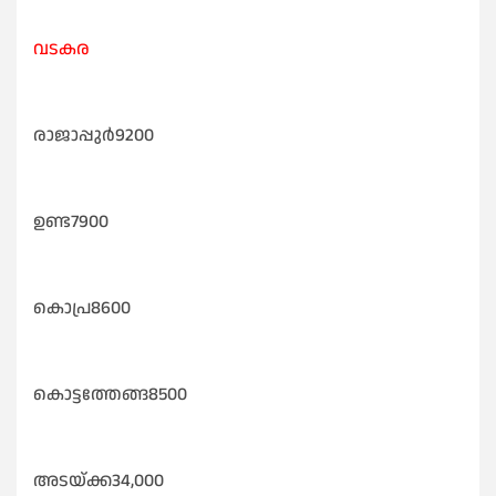
വടകര
രാജാപ്പുർ9200
ഉണ്ട7900
കൊപ്ര8600
കൊട്ടത്തേങ്ങ8500
അടയ്ക്ക34,000