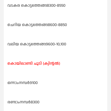
വടകര കൊട്ടത്തേങ്ങ8300-8550
ചെറിയ കൊട്ടത്തേങ്ങ8600-8850
വലിയ കൊട്ടത്തേങ്ങ9600-10,100
കൊയിലാണ്ടി ചൂടി (ക്വിന്റൽ)
ഒന്നാംനമ്പർ9100
രണ്ടാംനമ്പർ8300