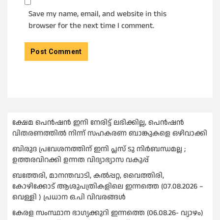
Save my name, email, and website in this
browser for the next time I comment.
ക്ഷേമ പെൻഷൻ ഇനി നേരിട്ട് ലഭിക്കില്ല, പെൻഷൻ
വിതരണത്തില്‍ നിന്ന് സഹകരണ ബാങ്കുകളെ ഒഴിവാക്കി
ബിരുദ പ്രവേശനത്തിന് ഇനി പ്ലസ് ടു നിര്‍ബന്ധമല്ല ;
ഉത്തരവിറക്കി ഉന്നത വിദ്യാഭ്യാസ വകുപ്പ്
ബത്തേരി, മാനന്തവാടി, കൽപ്പറ്റ, വൈത്തിരി,
കോഴിക്കോട് ആശുപത്രികളിലെ ഇന്നത്തെ (07.08.2026 –
വെള്ളി ) പ്രധാന ഒ.പി വിവരങ്ങൾ
കേരള സംസ്ഥാന ഭാഗ്യക്കുറി ഇന്നത്തെ (06.08.26- വ്യാഴം)