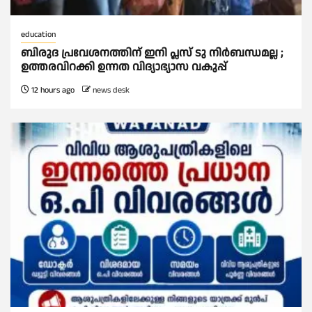
education
ബിരുദ പ്രവേശനത്തിന് ഇനി പ്ലസ് ടു നിര്‍ബന്ധമല്ല ;
ഉത്തരവിറക്കി ഉന്നത വിദ്യാഭ്യാസ വകുപ്പ്
12 hours ago
news desk