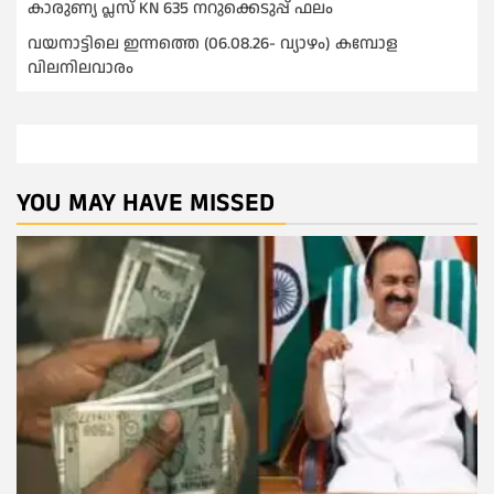
കാരുണ്യ പ്ലസ് KN 635 നറുക്കെടുപ്പ് ഫലം
വയനാട്ടിലെ ഇന്നത്തെ (06.08.26- വ്യാഴം) കമ്പോള
വിലനിലവാരം
YOU MAY HAVE MISSED