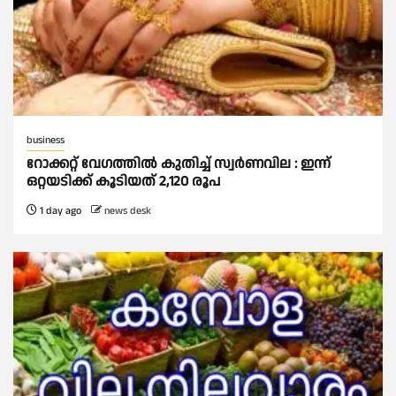
business
റോക്കറ്റ് വേഗത്തില്‍ കുതിച്ച് സ്വര്‍ണവില : ഇന്ന്
ഒറ്റയടിക്ക് കൂടിയത് 2,120 രൂപ
1 day ago
news desk