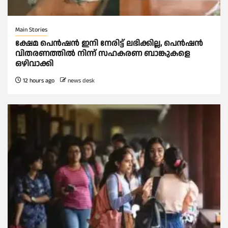
Main Stories
ക്ഷേമ പെൻഷൻ ഇനി നേരിട്ട് ലഭിക്കില്ല, പെൻഷൻ
വിതരണത്തില്‍ നിന്ന് സഹകരണ ബാങ്കുകളെ
ഒഴിവാക്കി
12 hours ago
news desk