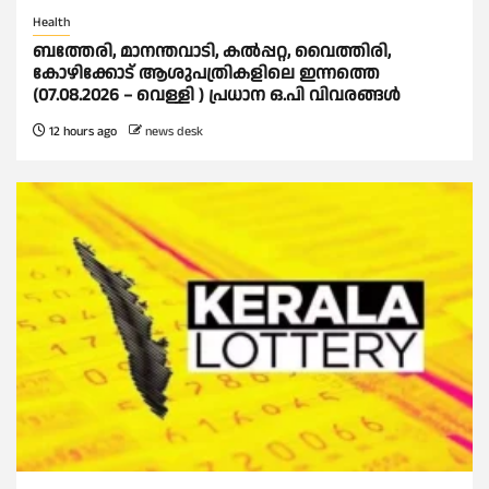
Health
ബത്തേരി, മാനന്തവാടി, കൽപ്പറ്റ, വൈത്തിരി,
കോഴിക്കോട് ആശുപത്രികളിലെ ഇന്നത്തെ
(07.08.2026 – വെള്ളി ) പ്രധാന ഒ.പി വിവരങ്ങൾ
12 hours ago
news desk