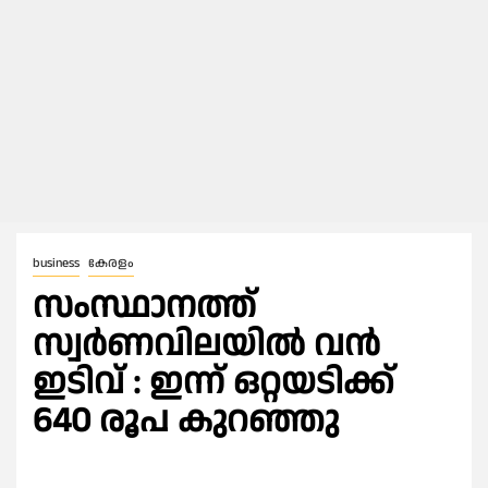
business
കേരളം
സംസ്ഥാനത്ത്
സ്വർണവിലയിൽ വൻ
ഇടിവ് : ഇന്ന് ഒറ്റയടിക്ക്
640 രൂപ കുറഞ്ഞു