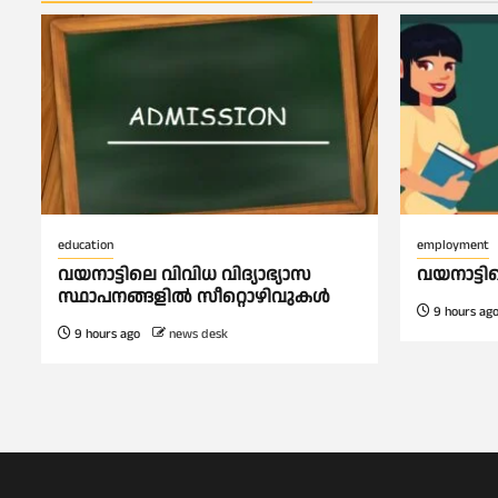
education
employment
വയനാട്ടിലെ വിവിധ വിദ്യാഭ്യാസ
വയനാട്ട
സ്ഥാപനങ്ങളിൽ സീറ്റൊഴിവുകൾ
9 hours ag
9 hours ago
news desk