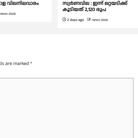
്പോള വിലനിലവാരം
സ്വര്‍ണവില : ഇന്ന് ഒറ്റയടിക്ക്
കൂടിയത് 2,120 രൂപ
news desk
2 days ago
news desk
lds are marked
*