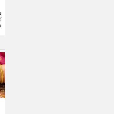
t
്
ൽ