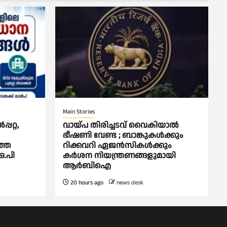
Main Stories
പറ്റ,
വായ്പ തിരിച്ചടവ് വൈകിയാല്‍
ഭീഷണി വേണ്ട ; ബാങ്കുകള്‍ക്കും
്തെ
റിക്കവറി ഏജൻസികള്‍ക്കും
ഒ.പി
കര്‍ശന നിയന്ത്രണങ്ങളുമായി
ആര്‍ബിഐ
20 hours ago
news desk