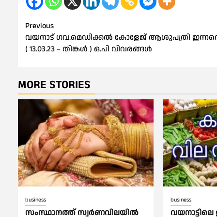
Post
Previous
വയനാട് ഗവ.മെഡിക്കൽ കോളേജ് ആശുപത്രി ഇന്നത
navigation
( 13.03.23 – തിങ്കൾ ) ഒ.പി വിവരങ്ങൾ
MORE STORIES
business
business
സംസ്ഥാനത്ത് സ്വര്‍ണവിലയില്‍
വയനാട്ടിലെ 