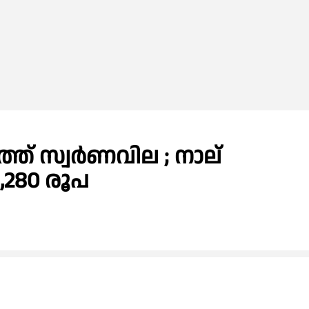
ുത്ത് സ്വർണവില ; നാല്
,280 രൂപ