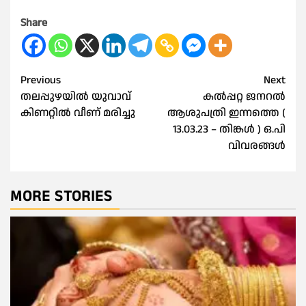
Share
Post
Previous
Next
തലപ്പുഴയിൽ യുവാവ്
കൽപ്പറ്റ ജനറൽ
navigation
കിണറ്റില്‍ വീണ് മരിച്ചു
ആശുപത്രി ഇന്നത്തെ (
13.03.23 – തിങ്കൾ ) ഒ.പി
വിവരങ്ങൾ
MORE STORIES