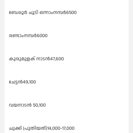
ബേപ്പൂർ ചൂടി ഒന്നാംനമ്പർ6500
രണ്ടാംനമ്പർ6000
കുരുമുളക് നാടൻ47,600
ചേട്ടൻ49,100
വയനാടൻ 50,100
ചുക്ക് (പുതിയത്)14,000-17,000