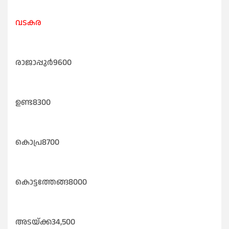
വടകര
രാജാപ്പുർ9600
ഉണ്ട8300
കൊപ്ര8700
കൊട്ടത്തേങ്ങ8000
അടയ്ക്ക34,500