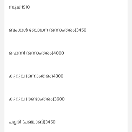
സൂചി1910
ബംഗാൾ ബോധന (ഒന്നാംതരം)3450
പൊന്നി (ഒന്നാംതരം)4000
കുറുവ (ഒന്നാംതരം)4300
കുറുവ (രണ്ടാംതരം)3600
പച്ചരി (പഞ്ചാബ്)3450