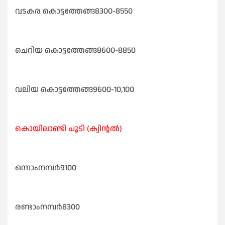
വടകര കൊട്ടത്തേങ്ങ8300-8550
ചെറിയ കൊട്ടത്തേങ്ങ8600-8850
വലിയ കൊട്ടത്തേങ്ങ9600-10,100
കൊയിലാണ്ടി ചൂടി (ക്വിന്റൽ)
ഒന്നാംനമ്പർ9100
രണ്ടാംനമ്പർ8300