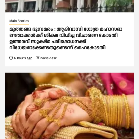
Main Stories
മുത്തങ്ങ ഭൂസമരം : ആദിവാസി ഗോത്ര മഹാസഭാ
നേതാക്കള്‍ക്ക് ശിക്ഷ വിധിച്ച വിചാരണ കോടതി
ഉത്തരവ് സൂക്ഷ്മ പരിശോധനക്ക്
വിധേയമാക്കേണ്ടതുണ്ടെന്ന് ഹൈകോടതി
6 hours ago
news desk