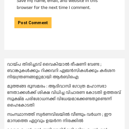
Save my name, email, and website in this
browser for the next time I comment.
വായ്പ തിരിച്ചടവ് വൈകിയാല്‍ ഭീഷണി വേണ്ട ;
ബാങ്കുകള്‍ക്കും റിക്കവറി ഏജൻസികള്‍ക്കും കര്‍ശന
നിയന്ത്രണങ്ങളുമായി ആര്‍ബിഐ
മുത്തങ്ങ ഭൂസമരം : ആദിവാസി ഗോത്ര മഹാസഭാ
നേതാക്കള്‍ക്ക് ശിക്ഷ വിധിച്ച വിചാരണ കോടതി ഉത്തരവ്
സൂക്ഷ്മ പരിശോധനക്ക് വിധേയമാക്കേണ്ടതുണ്ടെന്ന്
ഹൈകോടതി
സംസ്ഥാനത്ത് സ്വര്‍ണവിലയില്‍ വീണ്ടും വര്‍ധന ; ഈ
മാസത്തെ ഏറ്റവും ഉയര്‍ന്ന നിരക്കില്‍