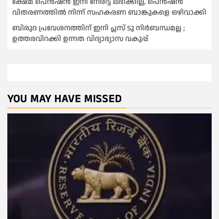
ക്ഷേമ പെൻഷൻ ഇനി നേരിട്ട് ലഭിക്കില്ല, പെൻഷൻ
വിതരണത്തില്‍ നിന്ന് സഹകരണ ബാങ്കുകളെ ഒഴിവാക്കി
ബിരുദ പ്രവേശനത്തിന് ഇനി പ്ലസ് ടു നിര്‍ബന്ധമല്ല ;
ഉത്തരവിറക്കി ഉന്നത വിദ്യാഭ്യാസ വകുപ്പ്
YOU MAY HAVE MISSED