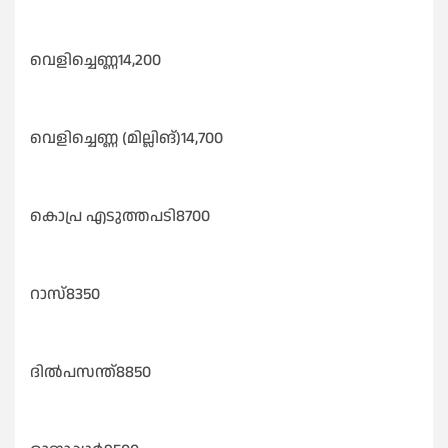
വെളിച്ചെണ്ണ14,200
വെളിച്ചെണ്ണ (മില്ലിങ്)14,700
കൊപ്ര എടുത്തപടി8700
റാസ്8350
ദിൽപസന്ത്‌8850