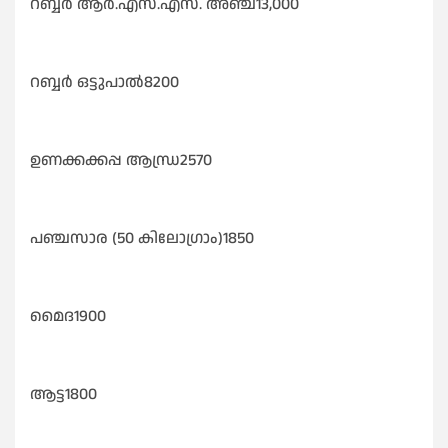
റബ്ബർ ആർ.എസ്.എസ്. അഞ്ച്13,000
റബ്ബർ ഒട്ടുപാൽ8200
ഉണക്കക്കപ്പ ആന്ധ്ര2570
പഞ്ചസാര (50 കിലോഗ്രാം)1850
മൈദ1900
ആട്ട1800