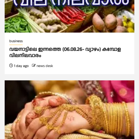
business
വയനാട്ടിലെ ഇന്നത്തെ (06.08.26- വ്യാഴം) കമ്പോള
വിലനിലവാരം
1 day ago
news desk