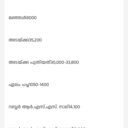
മഞ്ഞൾ8000
അടയ്ക്ക35,200
അടയ്ക്ക പുതിയത്30,000-33,800
ഏലം പച്ച1050-1400
റബ്ബർ ആർ.എസ്.എസ്. നാല്14,100