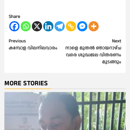
Share
Post
Previous
Next
കമ്പോള വിലനിലവാരം
നാളെ മുതൽ ഞായറാഴ്ച
navigation
വരെ ശുദ്ധജല വിതരണം
മുടങ്ങും
MORE STORIES