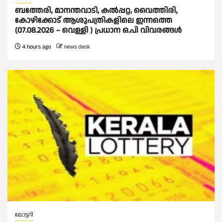
ബത്തേരി, മാനന്തവാടി, കൽപ്പറ്റ, വൈത്തിരി,
കോഴിക്കോട് ആശുപത്രികളിലെ ഇന്നത്തെ
(07.08.2026 – വെള്ളി ) പ്രധാന ഒ.പി വിവരങ്ങൾ
4 hours ago
news desk
ലോട്ടറി