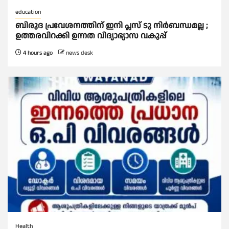
education
ബിരുദ പ്രവേശനത്തിന് ഇനി പ്ലസ് ടു നിര്‍ബന്ധമല്ല ;
ഉത്തരവിറക്കി ഉന്നത വിദ്യാഭ്യാസ വകുപ്പ്
4 hours ago
news desk
Health