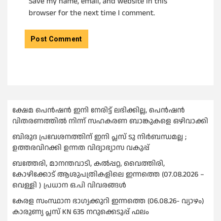
Save my name, email, and website in this
browser for the next time I comment.
ക്ഷേമ പെൻഷൻ ഇനി നേരിട്ട് ലഭിക്കില്ല, പെൻഷൻ
വിതരണത്തില്‍ നിന്ന് സഹകരണ ബാങ്കുകളെ ഒഴിവാക്കി
ബിരുദ പ്രവേശനത്തിന് ഇനി പ്ലസ് ടു നിര്‍ബന്ധമല്ല ;
ഉത്തരവിറക്കി ഉന്നത വിദ്യാഭ്യാസ വകുപ്പ്
ബത്തേരി, മാനന്തവാടി, കൽപ്പറ്റ, വൈത്തിരി,
കോഴിക്കോട് ആശുപത്രികളിലെ ഇന്നത്തെ (07.08.2026 –
വെള്ളി ) പ്രധാന ഒ.പി വിവരങ്ങൾ
കേരള സംസ്ഥാന ഭാഗ്യക്കുറി ഇന്നത്തെ (06.08.26- വ്യാഴം)
കാരുണ്യ പ്ലസ് KN 635 നറുക്കെടുപ്പ് ഫലം