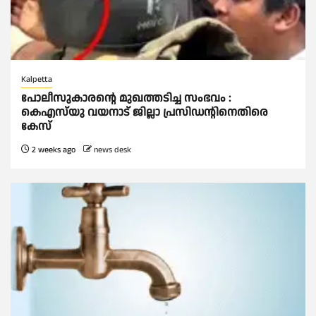
Kalpetta
പോലീസുകാരന്റെ മുഖത്തടിച്ച സംഭവം :
കെഎസ്‌യു വയനാട് ജില്ലാ പ്രസിഡന്റിനെതിരെ
കേസ്
2 weeks ago
news desk