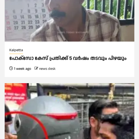
Kalpetta
പോക്സോ കേസ് പ്രതിക്ക് 5 വർഷം തടവും പിഴയും
1 week ago
news desk