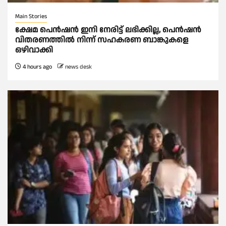
Main Stories
ക്ഷേമ പെൻഷൻ ഇനി നേരിട്ട് ലഭിക്കില്ല, പെൻഷൻ
വിതരണത്തില്‍ നിന്ന് സഹകരണ ബാങ്കുകളെ
ഒഴിവാക്കി
4 hours ago
news desk