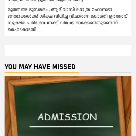
മുത്തങ്ങ ഭൂസമരം : ആദിവാസി ഗോത്ര മഹാസഭാ
നേതാക്കള്‍ക്ക് ശിക്ഷ വിധിച്ച വിചാരണ കോടതി ഉത്തരവ്
സൂക്ഷ്മ പരിശോധനക്ക് വിധേയമാക്കേണ്ടതുണ്ടെന്ന്
ഹൈകോടതി
YOU MAY HAVE MISSED