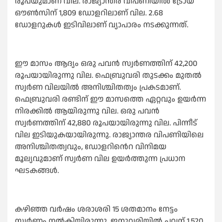
രൂപയുമാണ് വില. രാജ്യാന്തര വിപണിയിൽ ട്രോയ്
ഔൺസിന് 1,809 ഡോളറിലാണ് വില. 2.68
ഡോളറുകൾ ഇടിവിലാണ് വ്യാപാരം നടക്കുന്നത്.
ഈ മാസം ആദ്യം ഒരു പവൻ സ്വർണത്തിന് 42,200
രൂപയായിരുന്നു വില. ഫെബ്രുവരി തുടക്കം മുതൽ
സ്വർണ വിലയിൽ അനിശ്ചിതത്വം പ്രകടമാണ്.
ഫെബ്രുവരി രണ്ടിന് ഈ മാസത്തെ ഏറ്റവും ഉയർന്ന
നിരക്കിൽ ആയിരുന്നു വില. ഒരു പവൻ
സ്വർണത്തിന് 42,880 രൂപയായിരുന്നു വില. പിന്നീട്
വില ഇടിയുകയായിരുന്നു. രാജ്യാന്തര വിപണിയിലെ
അനിശ്ചിതത്വവും, ഡോളറിൻെറ വിനിമയ
മൂല്യവുമാണ് സ്വർണ വില ഉയ‍ർത്തുന്ന പ്രധാന
ഘടകങ്ങൾ.
കഴിഞ്ഞ വർഷം ശരാശരി 15 ശതമാനം നേട്ടം
സ്വർണം നൽകിയിരുന്നു. ജനുവരിയിൽ പവന് 1,520