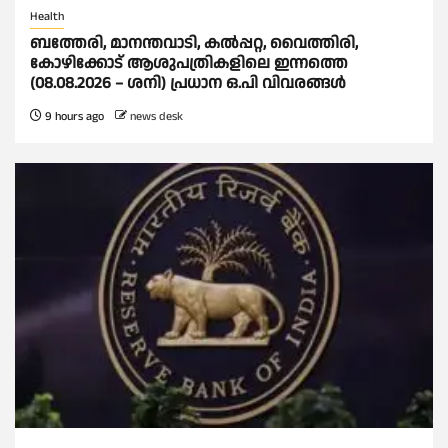
Health
ബത്തേരി, മാനന്തവാടി, കൽപ്പറ്റ, വൈത്തിരി,
കോഴിക്കോട് ആശുപത്രികളിലെ ഇന്നത്തെ
(08.08.2026 – ശനി) പ്രധാന ഒ.പി വിവരങ്ങൾ
9 hours ago
news desk