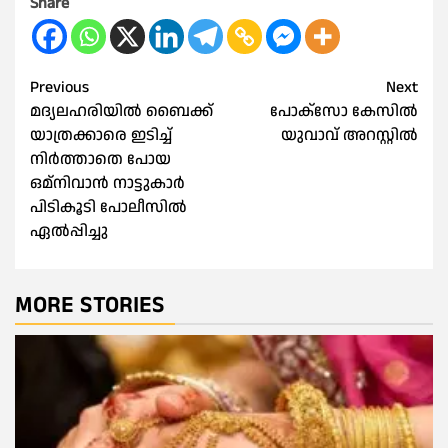
Share
Post
Previous
Next
മദ്യലഹരിയിൽ ബൈക്ക്
പോക്സോ കേസിൽ
navigation
യാത്രക്കാരെ ഇടിച്ച്
യുവാവ് അറസ്റ്റിൽ
നിർത്താതെ പോയ
ഒമ്‌നിവാന്‍ നാട്ടുകാർ
പിടികൂടി പോലീസില്‍
ഏല്‍പ്പിച്ചു
MORE STORIES