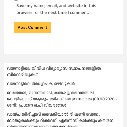
Save my name, email, and website in this
browser for the next time I comment.
വയനാട്ടിലെ വിവിധ വിദ്യാഭ്യാസ സ്ഥാപനങ്ങളിൽ
സീറ്റൊഴിവുകൾ
വയനാട്ടിലെ അധ്യാപക ഒഴിവുകൾ
ബത്തേരി, മാനന്തവാടി, കൽപ്പറ്റ, വൈത്തിരി,
കോഴിക്കോട് ആശുപത്രികളിലെ ഇന്നത്തെ (08.08.2026 –
ശനി) പ്രധാന ഒ.പി വിവരങ്ങൾ
വായ്പ തിരിച്ചടവ് വൈകിയാല്‍ ഭീഷണി വേണ്ട ;
ബാങ്കുകള്‍ക്കും റിക്കവറി ഏജൻസികള്‍ക്കും കര്‍ശന
നിയന്ത്രണങ്ങളുമായി ആര്‍ബിഐ