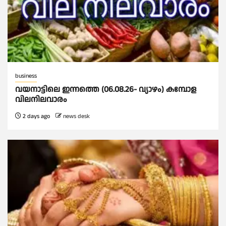
business
വയനാട്ടിലെ ഇന്നത്തെ (06.08.26- വ്യാഴം) കമ്പോള
വിലനിലവാരം
2 days ago
news desk