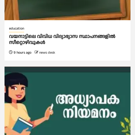
education
വയനാട്ടിലെ വിവിധ വിദ്യാഭ്യാസ സ്ഥാപനങ്ങളിൽ
സീറ്റൊഴിവുകൾ
9 hours ago
news desk