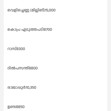
വെളിച്ചെണ്ണ (മില്ലിങ്)15,000
കൊപ്ര എടുത്തപടി8700
റാസ്8300
ദിൽപസന്ത്‌8800
രാജാപ്പുർ10,350
ഉണ്ട8850