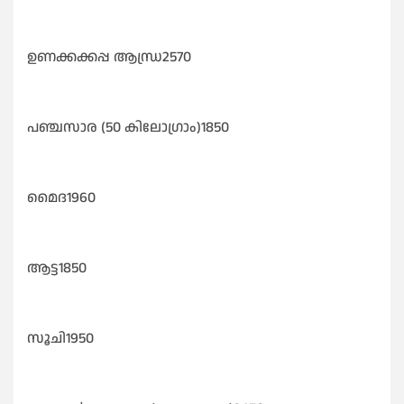
ഉണക്കക്കപ്പ ആന്ധ്ര2570
പഞ്ചസാര (50 കിലോഗ്രാം)1850
മൈദ1960
ആട്ട1850
സൂചി1950