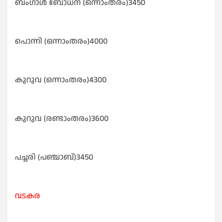
ബംഗാൾ ബോധന (ഒന്നാംതരം)3450
പൊന്നി (ഒന്നാംതരം)4000
കുറുവ (ഒന്നാംതരം)4300
കുറുവ (രണ്ടാംതരം)3600
പച്ചരി (പഞ്ചാബ്)3450
വടകര