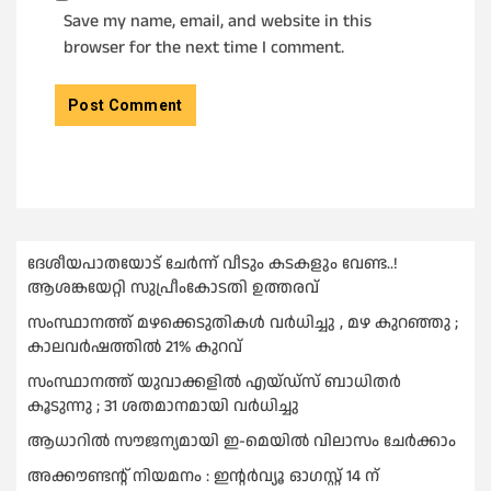
Save my name, email, and website in this
browser for the next time I comment.
ദേശീയപാതയോട് ചേര്‍ന്ന് വീടും കടകളും വേണ്ട..!
ആശങ്കയേറ്റി സുപ്രീംകോടതി ഉത്തരവ്
സംസ്ഥാനത്ത് മഴക്കെടുതികള്‍ വര്‍ധിച്ചു , മഴ കുറഞ്ഞു ;
കാലവര്‍ഷത്തില്‍ 21% കുറവ്
സംസ്ഥാനത്ത് യുവാക്കളില്‍ എയ്ഡ്സ് ബാധിതര്‍
കൂടുന്നു ; 31 ശതമാനമായി വർധിച്ചു
ആധാറിൽ സൗജന്യമായി ഇ-മെയിൽ വിലാസം ചേർക്കാം
അക്കൗണ്ടന്റ് നിയമനം : ഇൻ്റർവ്യൂ ഓഗസ്റ്റ് 14 ന്