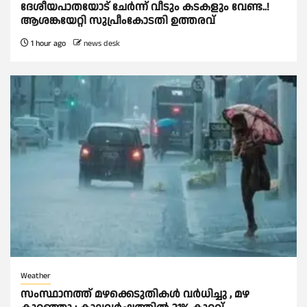
ദേശീയപാതയോട് ചേര്‍ന്ന് വീടും കടകളും വേണ്ട..!
ആശങ്കയേറ്റി സുപ്രീംകോടതി ഉത്തരവ്
1 hour ago
news desk
Weather
സംസ്ഥാനത്ത് മഴക്കെടുതികള്‍ വര്‍ധിച്ചു , മഴ