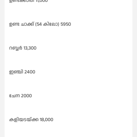
ഉണ്ടക്കാപ്പി 11,000
ഉണ്ട ചാക്ക് (54 കിലോ) 5950
റബ്ബർ 13,300
ഇഞ്ചി 2400
ചേന 2000
കളിയടയ്ക്ക 18,000