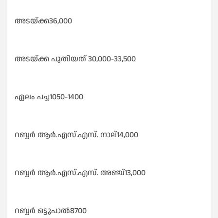
അടയ്ക്ക36,000
അടയ്ക്ക പുതിയത് 30,000-33,500
ഏലം പച്ച1050-1400
റബ്ബർ ആർ.എസ്.എസ്. നാല്14,000
റബ്ബർ ആർ.എസ്.എസ്. അഞ്ച്13,000
റബ്ബർ ഒട്ടുപാൽ8700