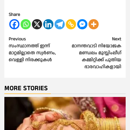
Share
Post
Previous
Next
സംസ്ഥാനത്ത് ഇന്ന്
മാനന്തവാടി നിയോജക
navigation
മാറ്റമില്ലാതെ സ്വർണം,
മണ്ഡലം മുസ്ലിംലീഗ്
വെള്ളി നിരക്കുകൾ
കമ്മിറ്റിക്ക് പുതിയ
ഭാരവാഹികളായി
MORE STORIES