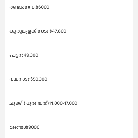
രണ്ടാംനമ്പർ6000
കുരുമുളക് നാടൻ47,800
ചേട്ടൻ49,300
വയനാടൻ50,300
ചുക്ക് (പുതിയത്)14,000-17,000
മഞ്ഞൾ8000