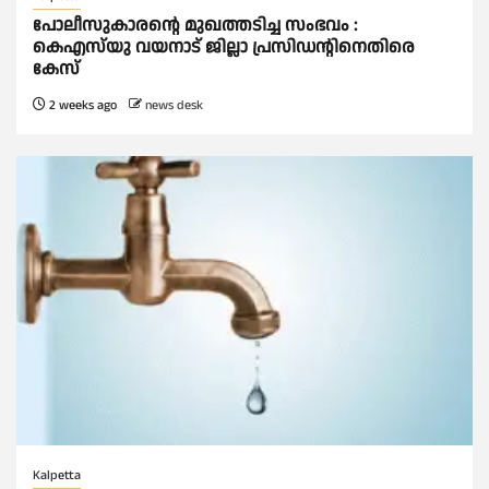
പോലീസുകാരന്റെ മുഖത്തടിച്ച സംഭവം :
കെഎസ്‌യു വയനാട് ജില്ലാ പ്രസിഡന്റിനെതിരെ
കേസ്
2 weeks ago
news desk
Kalpetta