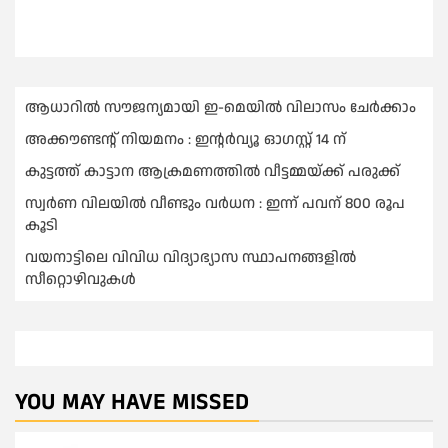
ആധാറിൽ സൗജന്യമായി ഇ-മെയിൽ വിലാസം ചേർക്കാം
അക്കൗണ്ടന്റ് നിയമനം : ഇൻ്റർവ്യൂ ഓഗസ്റ്റ് 14 ന്
കുട്ടത്ത് കാട്ടാന ആക്രമണത്തിൽ വീട്ടമ്മയ്ക്ക് പരുക്ക്
സ്വർണ വിലയില്‍ വീണ്ടും വർധന : ഇന്ന് പവന് 800 രൂപ
കൂടി
വയനാട്ടിലെ വിവിധ വിദ്യാഭ്യാസ സ്ഥാപനങ്ങളിൽ
സീറ്റൊഴിവുകൾ
YOU MAY HAVE MISSED