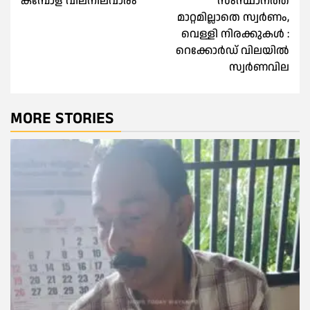
കമ്പോള വിലനിലവാരം
സംസ്ഥാനത്ത്
navigation
മാറ്റമില്ലാതെ സ്വർണം,
വെള്ളി നിരക്കുകൾ :
റെക്കോർഡ് വിലയിൽ
സ്വർണവില
MORE STORIES