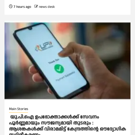
7 hours ago
news desk
Main Stories
യു.പി.ഐ ഉപഭോക്താക്കള്‍ക്ക് സേവനം
പൂര്‍ണ്ണമായും സൗജന്യമായി തുടരും :
ആശങ്കകള്‍ക്ക് വിരാമമിട്ട് കേന്ദ്രത്തിന്റെ ഔദ്യോഗിക