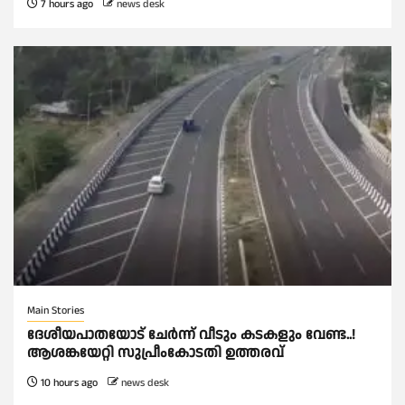
7 hours ago
news desk
Main Stories
ദേശീയപാതയോട് ചേര്‍ന്ന് വീടും കടകളും വേണ്ട..!
ആശങ്കയേറ്റി സുപ്രീംകോടതി ഉത്തരവ്
10 hours ago
news desk