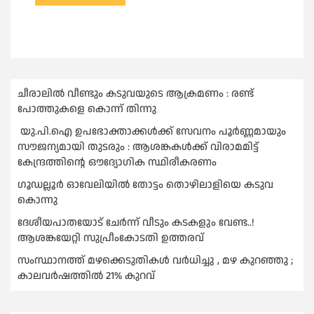
ചീരാലിൽ വീണ്ടും കടുവയുടെ ആക്രമണം : രണ്ട്
പോത്തുകളെ കൊന്ന് തിന്നു
യു.പി.ഐ ഉപഭോക്താക്കള്‍ക്ക് സേവനം പൂര്‍ണ്ണമായും
സൗജന്യമായി തുടരും : ആശങ്കകള്‍ക്ക് വിരാമമിട്ട്
കേന്ദ്രത്തിന്റെ ഔദ്യോഗിക സ്ഥിരീകരണം
ഗൂഡല്ലൂർ ഓവേലിയിൽ തോട്ടം തൊഴിലാളിയെ കടുവ
കൊന്നു
ദേശീയപാതയോട് ചേര്‍ന്ന് വീടും കടകളും വേണ്ട..!
ആശങ്കയേറ്റി സുപ്രീംകോടതി ഉത്തരവ്
സംസ്ഥാനത്ത് മഴക്കെടുതികള്‍ വര്‍ധിച്ചു , മഴ കുറഞ്ഞു ;
കാലവര്‍ഷത്തില്‍ 21% കുറവ്