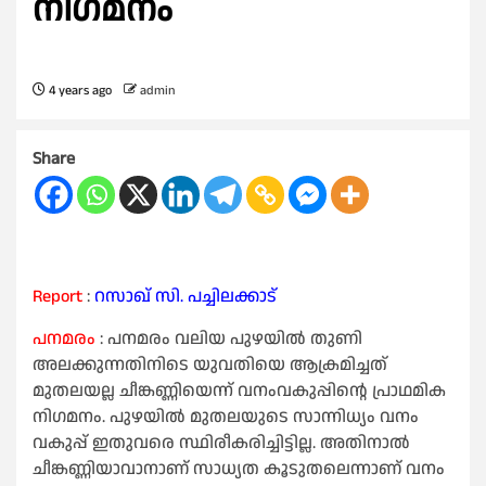
നിഗമനം
4 years ago
admin
Share
Report
:
റസാഖ് സി. പച്ചിലക്കാട്
പനമരം
: പനമരം വലിയ പുഴയില്‍ തുണി
അലക്കുന്നതിനിടെ യുവതിയെ ആക്രമിച്ചത്
മുതലയല്ല ചീങ്കണ്ണിയെന്ന് വനംവകുപ്പിന്റെ പ്രാഥമിക
നിഗമനം. പുഴയിൽ മുതലയുടെ സാന്നിധ്യം വനം
വകുപ്പ് ഇതുവരെ സ്ഥിരീകരിച്ചിട്ടില്ല. അതിനാൽ
ചീങ്കണ്ണിയാവാനാണ് സാധ്യത കൂടുതലെന്നാണ് വനം