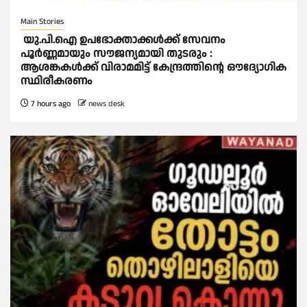
Main Stories
യു.പി.ഐ ഉപഭോക്താക്കള്‍ക്ക് സേവനം
പൂര്‍ണ്ണമായും സൗജന്യമായി തുടരും :
ആശങ്കകള്‍ക്ക് വിരാമമിട്ട് കേന്ദ്രത്തിന്റെ ഔദ്യോഗിക
സ്ഥിരീകരണം
7 hours ago
news desk