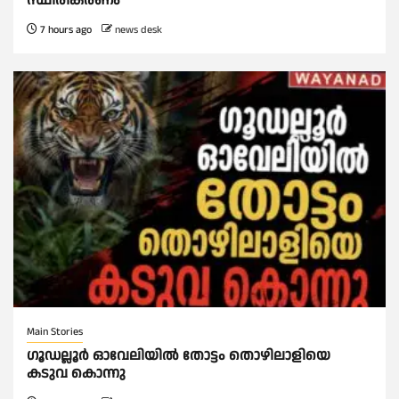
സ്ഥിരീകരണം
7 hours ago
news desk
Main Stories
ഗൂഡല്ലൂർ ഓവേലിയിൽ തോട്ടം തൊഴിലാളിയെ
കടുവ കൊന്നു