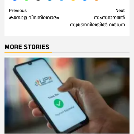
Post
Previous
Next
കമ്പോള വിലനിലവാരം
സംസ്ഥാനത്ത്
navigation
സ്വർണവിലയിൽ വർധന
MORE STORIES