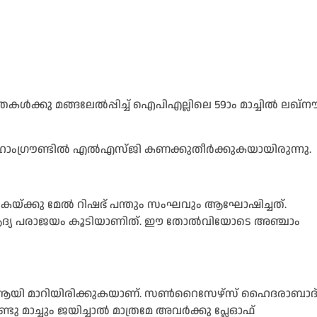
കള്‍ക്കു മങ്ങലേല്‍പ്പിച്ച്‌ ഐപിഎല്ലിലെ 59ാം മാച്ചില്‍ ലഖ്‌ന
ു ഹോംഗ്രൗണ്ടില്‍ എല്‍എസ്ജി കണക്കുതീര്‍ക്കുകയായിരുന്നു.
െയ്ക്കു മേല്‍ റിഷഭ് പന്തും സംഘവും ആഘോഷിച്ചത്.
്ട ആദ്യ പരാജയം കൂടിയാണിത്. ഈ തോല്‍വിയോടെ അഞ്ചാം
 ആയി മാറിയിരിക്കുകയാണ്. സണ്‍റൈസേഴ്‌സ് ഹൈദരാബാദ്
 മാച്ചും ജയിച്ചാല്‍ മാത്രമേ അവര്‍ക്കു പ്ലേഓഫ്