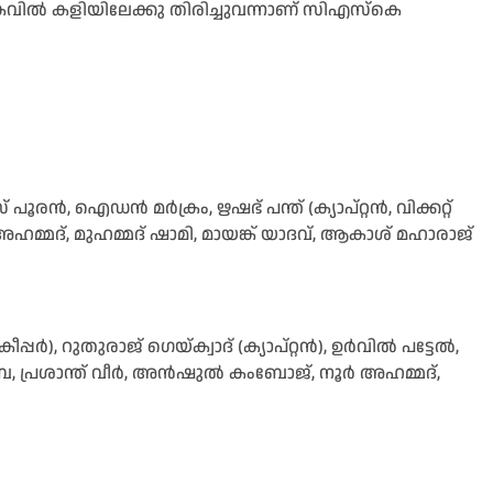
കവില്‍ കളിയിലേക്കു തിരിച്ചുവന്നാണ് സിഎസ്‌കെ
പൂരന്‍, ഐഡന്‍ മര്‍ക്രം, ഋഷഭ് പന്ത് (ക്യാപ്റ്റന്‍, വിക്കറ്റ്
 അഹമ്മദ്, മുഹമ്മദ് ഷാമി, മായങ്ക് യാദവ്, ആകാശ് മഹാരാജ്
്‍), റുതുരാജ് ഗെയ്ക്വാദ് (ക്യാപ്റ്റന്‍), ഉര്‍വില്‍ പട്ടേല്‍,
, പ്രശാന്ത് വീര്‍, അന്‍ഷുല്‍ കംബോജ്, നൂര്‍ അഹമ്മദ്,