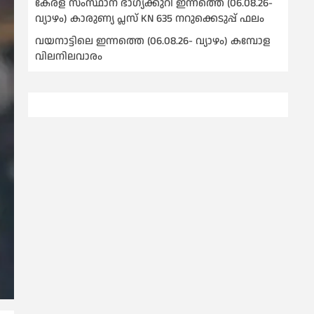
കേരള സംസ്ഥാന ഭാഗ്യക്കുറി ഇന്നത്തെ (06.08.26-
വ്യാഴം) കാരുണ്യ പ്ലസ് KN 635 നറുക്കെടുപ്പ് ഫലം
വയനാട്ടിലെ ഇന്നത്തെ (06.08.26- വ്യാഴം) കമ്പോള
വിലനിലവാരം