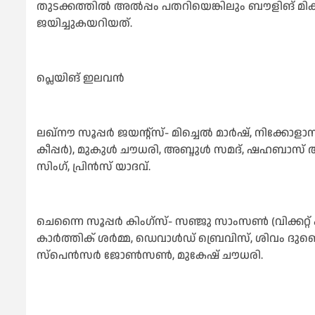
തുടക്കത്തില്‍ അല്‍പ്പം പതറിയെങ്കിലും ബൗളിങ് മി
ജയിച്ചുകയറിയത്.
പ്ലെയിങ് ഇലവന്‍
ലഖ്നൗ സൂപ്പര്‍ ജയന്റ്സ്- മിച്ചെല്‍ മാര്‍ഷ്, നിക്കോളാസ് 
കീപ്പര്‍), മുകുള്‍ ചൗധരി, അബ്ദുള്‍ സമദ്, ഷഹബാസ്
സിംഗ്, പ്രിന്‍സ് യാദവ്.
ചെന്നൈ സൂപ്പര്‍ കിംഗ്സ്- സഞ്ജു സാംസണ്‍ (വിക്കറ്റ് കീപ്പര
കാര്‍ത്തിക് ശര്‍മ്മ, ഡെവാള്‍ഡ് ബ്രെവിസ്, ശിവം ദുബെ
സ്‌പെന്‍സര്‍ ജോണ്‍സണ്‍, മുകേഷ് ചൗധരി.