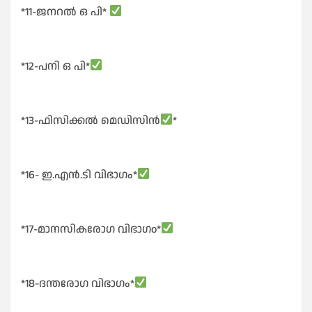
*11-ജനറൽ ഒ പി*
*12-പനി ഒ പി*
*13-ഫിസിക്കൽ മെഡിസിൻ
*
*16- ഇ.എൻ.ടി വിഭാഗം*
*17-മാനസികരോഗ വിഭാഗo*
*18-ദന്തരോഗ വിഭാഗം*