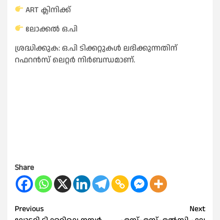
ART ക്ലിനിക്ക്
ലോക്കൽ ഒ.പി
ശ്രദ്ധിക്കുക: ഒ.പി ടിക്കറ്റുകൾ ലഭിക്കുന്നതിന്
റഫറൻസ് ലെറ്റർ നിർബന്ധമാണ്.
Share
Post
Previous
Next