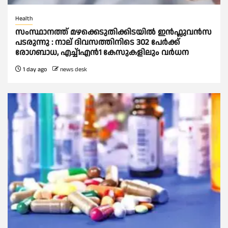
Health
സംസ്ഥാനത്ത് മഴക്കെടുതിക്കിടയില്‍ ഇൻഫ്ലുവൻസ
പടരുന്നു : നാല് ദിവസത്തിനിടെ 302 പേര്‍ക്ക്‌
രോഗബാധ, എച്ച്‌1എൻ1 കേസുകളിലും വര്‍ധന
1 day ago
news desk