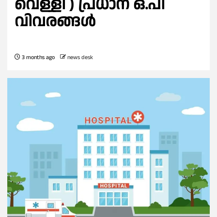
വെള്ളി ) പ്രധാന ഒ.പി
വിവരങ്ങൾ
3 months ago
news desk