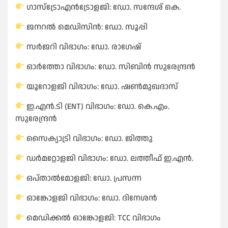
ഗാസ്ട്രോഎൻട്രോളജി: ഡോ. സന്ദേശ് കെ.
ജനറൽ മെഡിസിൻ: ഡോ. സൂപ്പി
സർജറി വിഭാഗം: ഡോ. രാഗേഷ്
ഓർത്തോ വിഭാഗം: ഡോ. സിബിൻ സുരേന്ദ്രൻ
യൂറോളജി വിഭാഗം: ഡോ. ഷൺമുഖദാസ്
ഇ.എൻ.ടി (ENT) വിഭാഗം: ഡോ. കെ.എം.
സുരേന്ദ്രൻ
സൈക്യാട്രി വിഭാഗം: ഡോ. ജിത്തു
ഡർമറ്റോളജി വിഭാഗം: ഡോ. ലത്തീഫ് ഇ.എൻ.
ഒപ്താൽമോളജി: ഡോ. പ്രസന്ന
ഓങ്കോളജി വിഭാഗം: ഡോ. ദിനേശൻ
മെഡിക്കൽ ഓങ്കോളജി: TCC വിഭാഗം