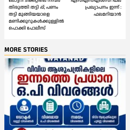
ലോട്ടറി ടിക്കറ്റിലെ നമ്പര്‍
എസ്‌എസ്‌എല്‍സി ഫല
navigation
തിരുത്തി തട്ടി പ്പ്; പണം
പ്രഖ്യാപനം ഇന്ന് :
തട്ടി മുങ്ങിയയാളെ
ഫലമറിയാൻ
മണിക്കുറുകള്‍ക്കുള്ളില്‍
പൊക്കി പോലീസ്
MORE STORIES