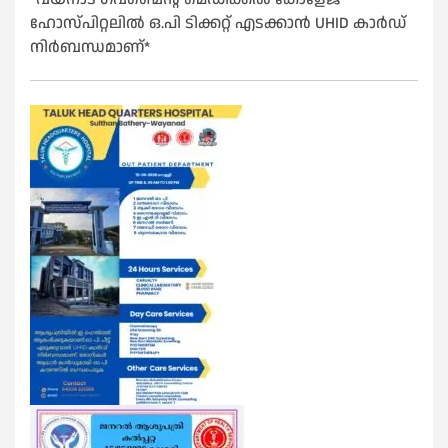
ഹോസ്പിറ്റലിൽ ഒ.പി ടിക്കറ്റ് എടക്കാൻ UHID കാർഡ്
നിർബന്ധമാണ്*