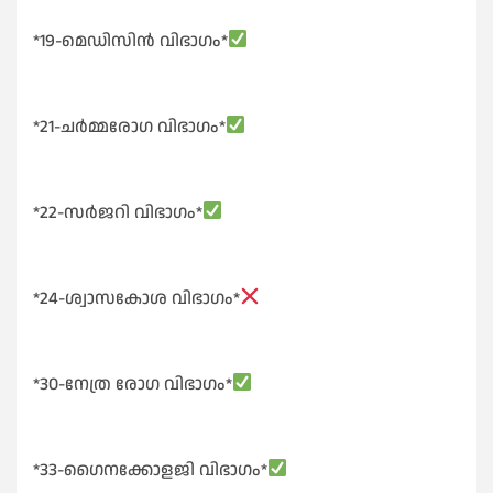
*19-മെഡിസിൻ വിഭാഗം*
*21-ചർമ്മരോഗ വിഭാഗം*
*22-സർജറി വിഭാഗം*
*24-ശ്വാസകോശ വിഭാഗം*
*30-നേത്ര രോഗ വിഭാഗം*
*33-ഗൈനക്കോളജി വിഭാഗം*