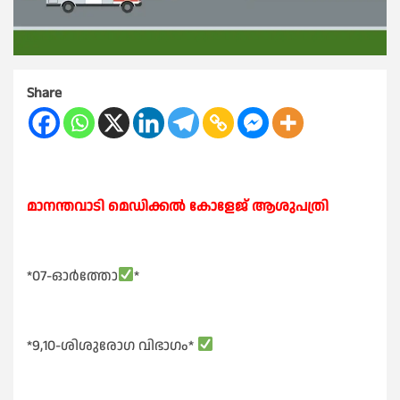
Share
മാനന്തവാടി മെഡിക്കൽ കോളേജ് ആശുപത്രി
*07-ഓർത്തോ
*
*9,10-ശിശുരോഗ വിഭാഗം*