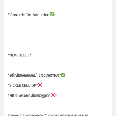
*Vimukthi De-Addiction
*
*NEW BLOCK*
*ജീവിതശൈലി രോഗങ്ങൾ*
*SICKLE CELL OP*
*NB 9-കാർഡിയോളജ*
*
*വയനാട് ഗവണ്മെന്റ് മെഡിക്കൽ കോളേജ്