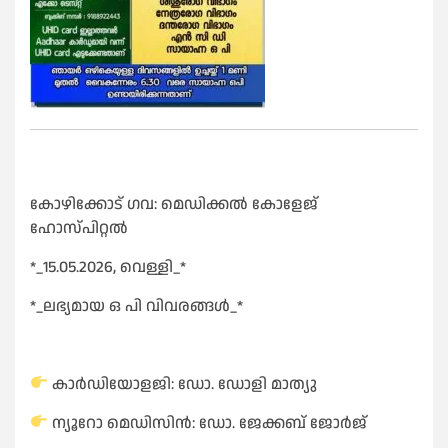
കോഴിക്കോട് ഗവ: മെഡിക്കൽ കോളേജ്
ഹോസ്പിറ്റൽ
*_15.05.2026, വെള്ളി_*
*_ലഭ്യമായ ഒ പി വിവരങ്ങൾ_*
കാർഡിയോളജി: ഡോ. ഡോളി മാത്യു
ന്യൂറോ മെഡിസിൻ: ഡോ. ജേക്കബ് ജോർജ്