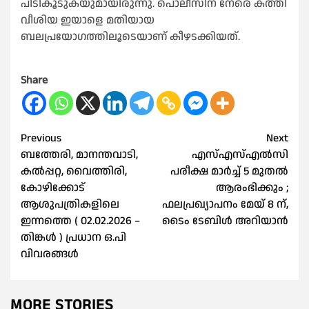
പിടികൂടുകയുമായിരുന്നു. പൊലീസിന് നേരെ കത്തി
വീശിയ ഇയാളെ മതിയായ
ബലപ്രയോഗത്തിലൂടെയാണ് കീഴടക്കിയത്.
Share
Post
Previous
Next
ബത്തേരി, മാനന്തവാടി,
എസ്‌എസ്‌എല്‍സി
navigation
കൽപ്പറ്റ, വൈത്തിരി,
പരീക്ഷ മാര്‍ച്ച്‌ 5 മുതല്‍
കോഴിക്കോട്
ആരംഭിക്കും ;
ആശുപത്രികളിലെ
ഫലപ്രഖ്യാപനം മേയ് 8 ന്,
ഇന്നത്തെ ( 02.02.2026 –
ടൈം ടേബിൾ അറിയാൻ
തിങ്കൾ ) പ്രധാന ഒ.പി
വിവരങ്ങൾ
MORE STORIES