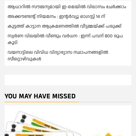
ആധാറിൽ സൗജന്യമായി ഇ-മെയിൽ വിലാസം ചേർക്കാം
അക്കൗണ്ടന്റ് നിയമനം : ഇൻ്റർവ്യൂ ഓഗസ്റ്റ് 14 ന്
കുട്ടത്ത് കാട്ടാന ആക്രമണത്തിൽ വീട്ടമ്മയ്ക്ക് പരുക്ക്
സ്വർണ വിലയില്‍ വീണ്ടും വർധന : ഇന്ന് പവന് 800 രൂപ
കൂടി
വയനാട്ടിലെ വിവിധ വിദ്യാഭ്യാസ സ്ഥാപനങ്ങളിൽ
സീറ്റൊഴിവുകൾ
YOU MAY HAVE MISSED