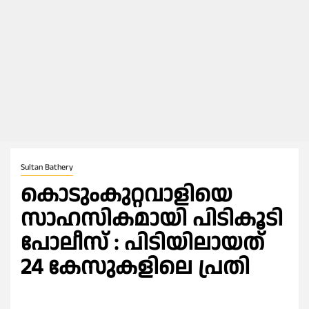
Sultan Bathery
കൊടുംകുറ്റവാളിയെ
സാഹസികമായി പിടികൂടി
പോലീസ് : പിടിയിലായത്
24 കേസുകളിലെ പ്രതി