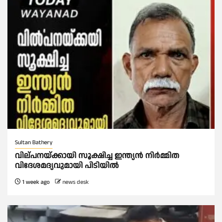
Sultan Bathery
വില്പനയ്ക്കായി സൂക്ഷിച്ച ഇന്ത്യൻ നിർമ്മിത
വിദേശമദ്യവുമായി പിടിയിൽ
1 week ago
news desk