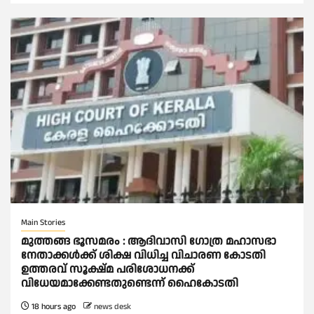
Main Stories
മുത്തങ്ങ ഭൂസമരം : ആദിവാസി ഗോത്ര മഹാസഭാ
നേതാക്കള്‍ക്ക് ശിക്ഷ വിധിച്ച വിചാരണ കോടതി
ഉത്തരവ് സൂക്ഷ്മ പരിശോധനക്ക്
വിധേയമാക്കേണ്ടതുണ്ടെന്ന് ഹൈകോടതി
18 hours ago
news desk