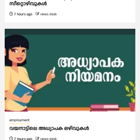
സീറ്റൊഴിവുകൾ
7 hours ago
news desk
employment
വയനാട്ടിലെ അധ്യാപക ഒഴിവുകൾ
7 hours ago
news desk