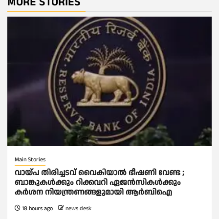
MORE STORIES
Main Stories
വായ്പ തിരിച്ചടവ് വൈകിയാല്‍ ഭീഷണി വേണ്ട ;
ബാങ്കുകള്‍ക്കും റിക്കവറി ഏജൻസികള്‍ക്കും
കര്‍ശന നിയന്ത്രണങ്ങളുമായി ആര്‍ബിഐ
18 hours ago
news desk