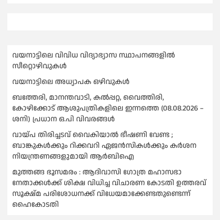
വയനാട്ടിലെ വിവിധ വിദ്യാഭ്യാസ സ്ഥാപനങ്ങളിൽ
സീറ്റൊഴിവുകൾ
വയനാട്ടിലെ അധ്യാപക ഒഴിവുകൾ
ബത്തേരി, മാനന്തവാടി, കൽപ്പറ്റ, വൈത്തിരി,
കോഴിക്കോട് ആശുപത്രികളിലെ ഇന്നത്തെ (08.08.2026 –
ശനി) പ്രധാന ഒ.പി വിവരങ്ങൾ
വായ്പ തിരിച്ചടവ് വൈകിയാല്‍ ഭീഷണി വേണ്ട ;
ബാങ്കുകള്‍ക്കും റിക്കവറി ഏജൻസികള്‍ക്കും കര്‍ശന
നിയന്ത്രണങ്ങളുമായി ആര്‍ബിഐ
മുത്തങ്ങ ഭൂസമരം : ആദിവാസി ഗോത്ര മഹാസഭാ
നേതാക്കള്‍ക്ക് ശിക്ഷ വിധിച്ച വിചാരണ കോടതി ഉത്തരവ്
സൂക്ഷ്മ പരിശോധനക്ക് വിധേയമാക്കേണ്ടതുണ്ടെന്ന്
ഹൈകോടതി