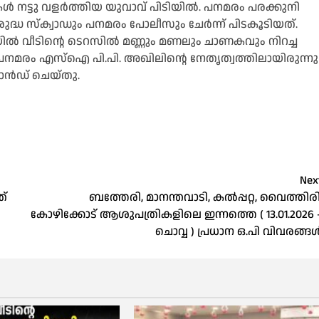
കൾ നട്ടു വളർത്തിയ യുവാവ് പിടിയിൽ. പനമരം പരക്കുനി
രുദ്ധ സ്ക്വാഡും പനമരം പോലീസും ചേർന്ന് പിടകൂടിയത്.
ൽ വീടിന്റെ ടെറസിൽ മണ്ണും മണലും ചാണകവും നിറച്ച
. പനമരം എസ്ഐ പി.പി. അഖിലിന്റെ നേതൃത്വത്തിലായിരുന്നു
ാൻഡ് ചെയ്തു.
Nex
ത്
ബത്തേരി, മാനന്തവാടി, കൽപ്പറ്റ, വൈത്തിരി
കോഴിക്കോട് ആശുപത്രികളിലെ ഇന്നത്തെ ( 13.01.2026 
ചൊവ്വ ) പ്രധാന ഒ.പി വിവരങ്ങ