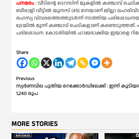
പനമരം
: വീടിന്റെ ടെറസിന് മുകളിൽ കഞ്ചാവ് ചെടി
ബീരാളി വീട്ടിൽ യൂനസ് (45) നെയാണ് ജില്ലാ ലഹരിവി
രഹസ്യ വിവരത്തെത്തുടർന്ന് നടത്തിയ പരിശോധനയി
ട്രേയിൽ മൂന്ന് കഞ്ചാവ് ചെടികളാണ് കണ്ടെടുത്തത്
പരിശോധന. കോടതിയിൽ ഹാജരാക്കിയ ഇയാളെ റിമ
Share
Post
Previous
സ്വര്‍ണവില പുതിയ റെക്കോര്‍ഡിലേക്ക് : ഇന്ന് കൂടിയ
navigation
1,240 രൂപ
MORE STORIES