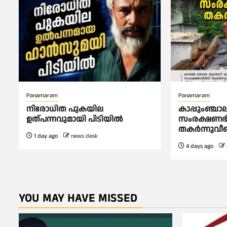
Panamaram
Panamaram
നിരോധിത പുകയില
കാപ്പുംഞ്ചാ
ഉത്പന്നവുമായി പിടിയിൽ
സംരക്ഷണഭി
തകർന്നുവീ
1 day ago
news desk
4 days ago
YOU MAY HAVE MISSED