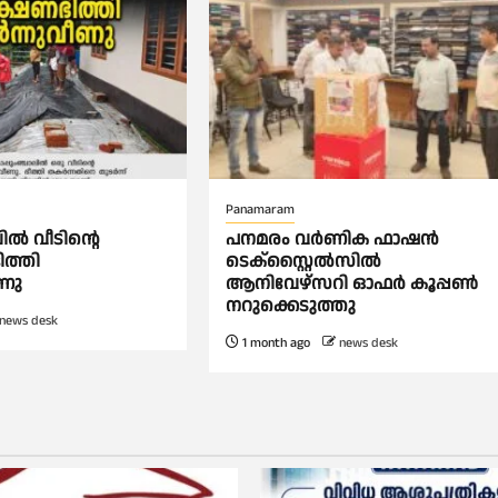
Panamaram
ലിൽ വീടിൻ്റെ
പനമരം വർണിക ഫാഷൻ
ത്തി
ടെക്സ്റ്റൈൽസിൽ
ണു
ആനിവേഴ്‌സറി ഓഫർ കൂപ്പൺ
നറുക്കെടുത്തു
news desk
1 month ago
news desk