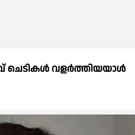
ാവ് ചെടികൾ വളർത്തിയയാൾ