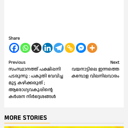
Share
Post
Previous
Next
സംസ്ഥാനത്ത് പക്ഷിപ്പനി
വയനാട്ടിലെ ഇന്നത്തെ
navigation
പടരുന്നു : പകുതി വേവിച്ച
കമ്പോള വിലനിലവാരം
മുട്ട കഴിക്കരുത് ;
ആരോഗ്യവകുപ്പിന്റെ
കര്‍ശന നിര്‍ദ്ദേശങ്ങള്‍
MORE STORIES