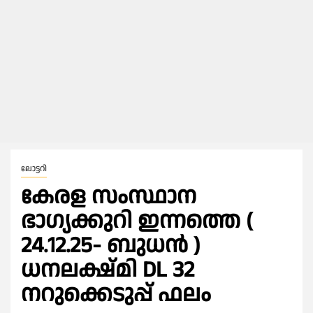
ലോട്ടറി
കേരള സംസ്ഥാന
ഭാഗ്യക്കുറി ഇന്നത്തെ (
24.12.25- ബുധൻ )
ധനലക്ഷ്മി DL 32
നറുക്കെടുപ്പ് ഫലം