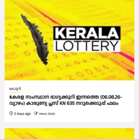
ലോട്ടറി
കേരള സംസ്ഥാന ഭാഗ്യക്കുറി ഇന്നത്തെ (06.08.26-
വ്യാഴം) കാരുണ്യ പ്ലസ് KN 635 നറുക്കെടുപ്പ് ഫലം
3 days ago
news desk