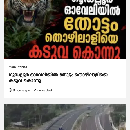
Main Stories
ഗൂഡല്ലൂർ ഓവേലിയിൽ തോട്ടം തൊഴിലാളിയെ
കടുവ കൊന്നു
3 hours ago
news desk