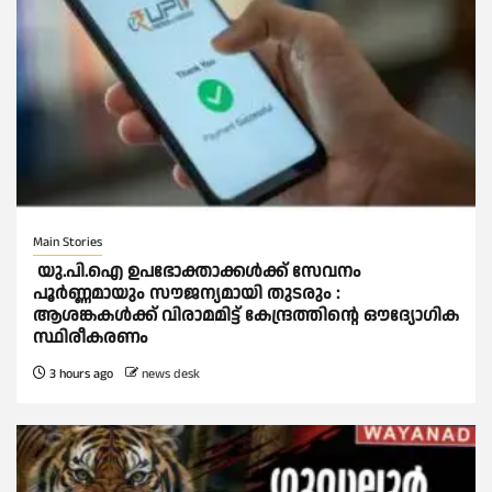
Main Stories
യു.പി.ഐ ഉപഭോക്താക്കള്‍ക്ക് സേവനം
പൂര്‍ണ്ണമായും സൗജന്യമായി തുടരും :
ആശങ്കകള്‍ക്ക് വിരാമമിട്ട് കേന്ദ്രത്തിന്റെ ഔദ്യോഗിക
സ്ഥിരീകരണം
3 hours ago
news desk