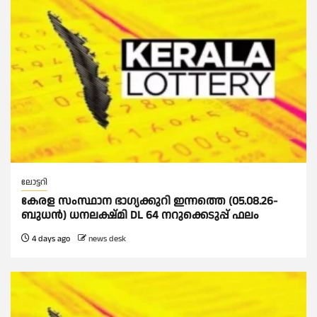
ലോട്ടറി
കേരള സംസ്ഥാന ഭാഗ്യക്കുറി ഇന്നത്തെ (05.08.26-
ബുധൻ) ധനലക്ഷ്മി DL 64 നറുക്കെടുപ്പ് ഫലം
4 days ago
news desk