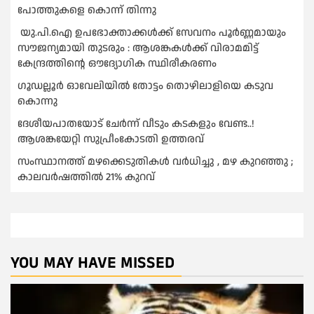
പോത്തുകളെ കൊന്ന് തിന്നു
യു.പി.ഐ ഉപഭോക്താക്കള്‍ക്ക് സേവനം പൂര്‍ണ്ണമായും
സൗജന്യമായി തുടരും : ആശങ്കകള്‍ക്ക് വിരാമമിട്ട്
കേന്ദ്രത്തിന്റെ ഔദ്യോഗിക സ്ഥിരീകരണം
ഗൂഡല്ലൂർ ഓവേലിയിൽ തോട്ടം തൊഴിലാളിയെ കടുവ
കൊന്നു
ദേശീയപാതയോട് ചേര്‍ന്ന് വീടും കടകളും വേണ്ട..!
ആശങ്കയേറ്റി സുപ്രീംകോടതി ഉത്തരവ്
സംസ്ഥാനത്ത് മഴക്കെടുതികള്‍ വര്‍ധിച്ചു , മഴ കുറഞ്ഞു ;
കാലവര്‍ഷത്തില്‍ 21% കുറവ്
YOU MAY HAVE MISSED