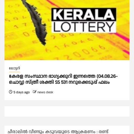
ലോട്ടറി
കേരള സംസ്ഥാന ഭാഗ്യക്കുറി ഇന്നത്തെ (04.08.26-
ചൊവ്വ) സ്ത്രീ ശക്തി SS 531 നറുക്കെടുപ്പ് ഫലം
5 days ago
news desk
ചീരാലിൽ വീണ്ടും കടുവയുടെ ആക്രമണം : രണ്ട്