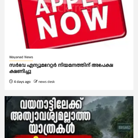
Wayanad News
സർവേ എന്യൂമറേറ്റർ നിയമനത്തിന് അപേക്ഷ
ക്ഷണിച്ചു
4 days ago
news desk