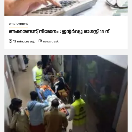
employment
അക്കൗണ്ടന്റ് നിയമനം : ഇൻ്റർവ്യൂ ഓഗസ്റ്റ് 14 ന്
12 minutes ago
news desk