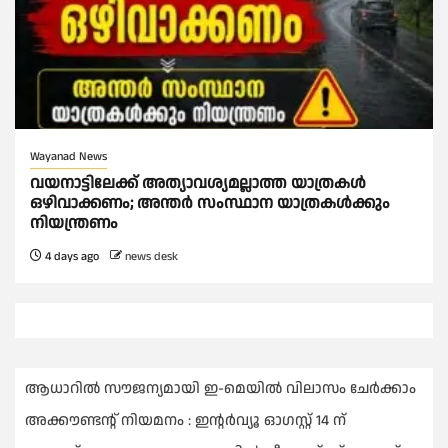
Wayanad News
വയനാട്ടിലേക്ക് അത്യാവശ്യമല്ലാത്ത യാത്രകൾ
ഒഴിവാക്കണം; അന്ത‍ർ സംസ്ഥാന യാത്രകൾക്കും
നിയന്ത്രണം
4 days ago
news desk
ആധാറിൽ സൗജന്യമായി ഇ-മെയിൽ വിലാസം ചേർക്കാം
അക്കൗണ്ടന്റ് നിയമനം : ഇൻ്റർവ്യൂ ഓഗസ്റ്റ് 14 ന്