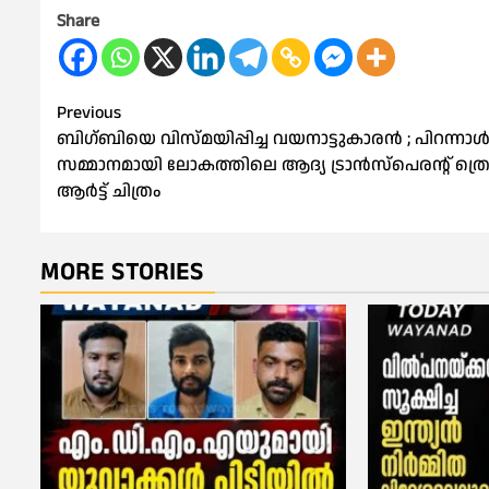
Share
Post
Previous
ബിഗ്ബിയെ വിസ്മയിപ്പിച്ച വയനാട്ടുകാരൻ ; പിറന്നാ
navigation
സമ്മാനമായി ലോകത്തിലെ ആദ്യ ട്രാൻസ്‌പെരന്റ് ത്ര
ആർട്ട് ചിത്രം
MORE STORIES