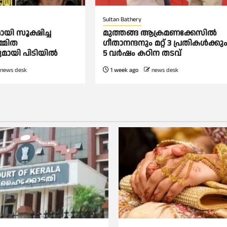
Sultan Bathery
ായി സൂക്ഷിച്ച
മുത്തങ്ങ ആക്രമണക്കേസില്‍
മ്മിത
ഗീതാനന്ദനും മറ്റ് 3 പ്രതികള്‍ക്കു
ുമായി പിടിയിൽ
5 വര്‍ഷം കഠിന തടവ്
news desk
1 week ago
news desk