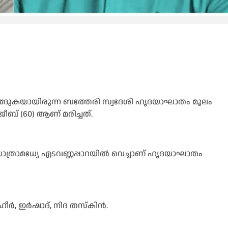
 മടങ്ങുകയായിരുന്ന ബത്തേരി സ്വദേശി ഹൃദയാഘാതം മൂലം
ബ് (60) ആണ് മരിച്ചത്.
്ള യാത്രാമധ്യേ എടവണ്ണപ്പാറയിൽ വെച്ചാണ് ഹൃദയാഘാതം
ഷഹീർ, ഇർഷാദ്, നിദ തസ്കിൻ.