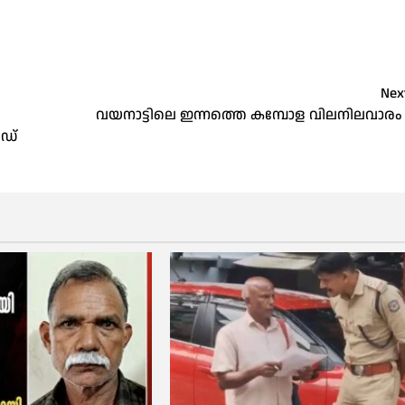
Nex
ൾ
വയനാട്ടിലെ ഇന്നത്തെ കമ്പോള വിലനിലവാര
െഡ്