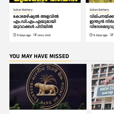
Sultan Bathery
Sultan Bathery
കോമേഴ്‌ഷ്യൽ അളവിൽ
വില്പനയ്ക്ക
എം.ഡി.എം.എയുമായി
ഇന്ത്യൻ നിർ
യുവാക്കൾ പിടിയിൽ
വിദേശമദ്യവ
5 days ago
news desk
6 days ago
YOU MAY HAVE MISSED