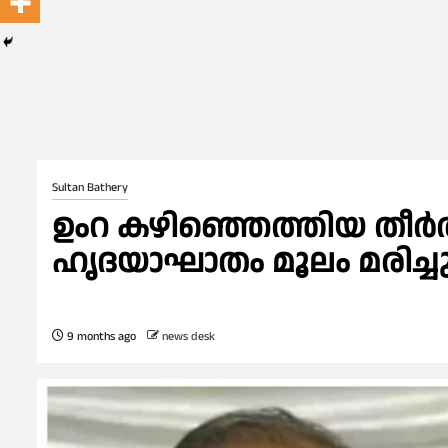
Sultan Bathery
ഉംറ കഴിഞ്ഞെത്തിയ തീർത
ഹൃദയാഘാതം മൂലം മരിച്ച
9 months ago
news desk