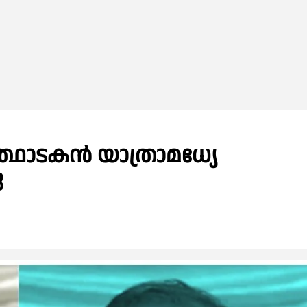
്ഥാടകൻ യാത്രാമധ്യേ
ു