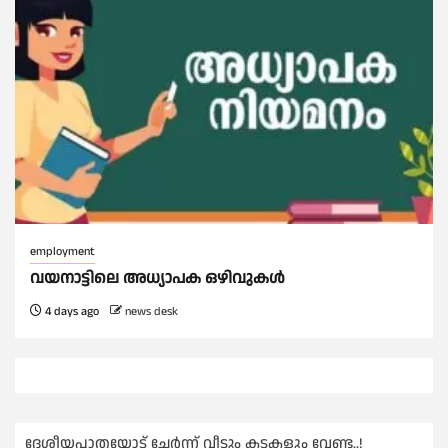
employment
വയനാട്ടിലെ അധ്യാപക ഒഴിവുകൾ
4 days ago
news desk
ദേശീയപാതയോട് ചേര്‍ന്ന് വീടും കടകളും വേണ്ട..!