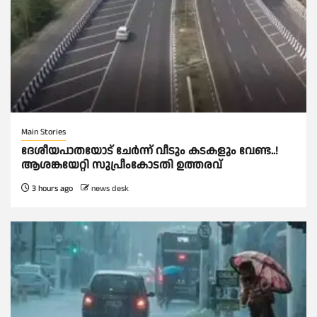
Main Stories
ദേശീയപാതയോട് ചേര്‍ന്ന് വീടും കടകളും വേണ്ട..!
ആശങ്കയേറ്റി സുപ്രീംകോടതി ഉത്തരവ്
3 hours ago
news desk