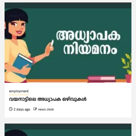
employment
വയനാട്ടിലെ അധ്യാപക ഒഴിവുകൾ
2 days ago
news desk