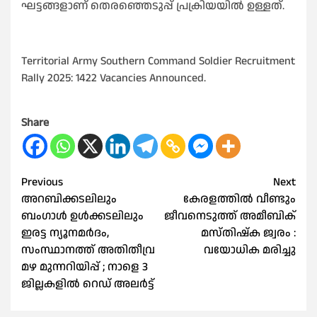
ഘട്ടങ്ങളാണ് തെരഞ്ഞെടുപ്പ് പ്രക്രിയയില്‍ ഉള്ളത്.
Territorial Army Southern Command Soldier Recruitment
Rally 2025: 1422 Vacancies Announced.
Share
Post
Previous
Next
അറബിക്കടലിലും
കേരളത്തിൽ വീണ്ടും
navigation
ബംഗാള്‍ ഉള്‍ക്കടലിലും
ജീവനെടുത്ത് അമീബിക്
ഇരട്ട ന്യൂനമര്‍ദം,
മസ്തിഷ്ക ജ്വരം :
സംസ്ഥാനത്ത് അതിതീവ്ര
വയോധിക മരിച്ചു
മഴ മുന്നറിയിപ്പ് ; നാളെ 3
ജില്ലകളില്‍ റെഡ് അലര്‍ട്ട്