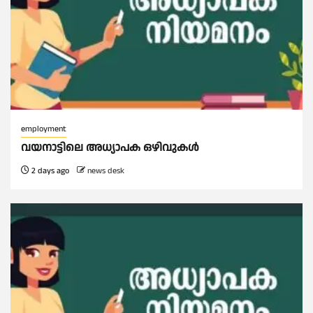
employment
വയനാട്ടിലെ അധ്യാപക ഒഴിവുകൾ
2 days ago
news desk