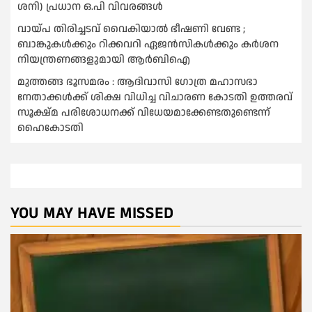
ശനി) പ്രധാന ഒ.പി വിവരങ്ങൾ
വായ്പ തിരിച്ചടവ് വൈകിയാല്‍ ഭീഷണി വേണ്ട ;
ബാങ്കുകള്‍ക്കും റിക്കവറി ഏജൻസികള്‍ക്കും കര്‍ശന
നിയന്ത്രണങ്ങളുമായി ആര്‍ബിഐ
മുത്തങ്ങ ഭൂസമരം : ആദിവാസി ഗോത്ര മഹാസഭാ
നേതാക്കള്‍ക്ക് ശിക്ഷ വിധിച്ച വിചാരണ കോടതി ഉത്തരവ്
സൂക്ഷ്മ പരിശോധനക്ക് വിധേയമാക്കേണ്ടതുണ്ടെന്ന്
ഹൈകോടതി
YOU MAY HAVE MISSED