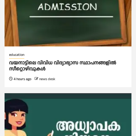
education
വയനാട്ടിലെ വിവിധ വിദ്യാഭ്യാസ സ്ഥാപനങ്ങളിൽ
സീറ്റൊഴിവുകൾ
4 hours ago
news desk