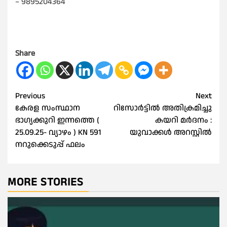
– 9895204364
Share
Post
Previous
Next
കേരള സംസ്ഥാന
റിസോര്‍ട്ടില്‍ അതിക്രമിച്ചു
navigation
ഭാഗ്യക്കുറി ഇന്നത്തെ (
കയറി മര്‍ദനം :
25.09.25- വ്യാഴം ) KN 591
യുവാക്കള്‍ അറസ്റ്റില്‍
നറുക്കെടുപ്പ് ഫലം
MORE STORIES