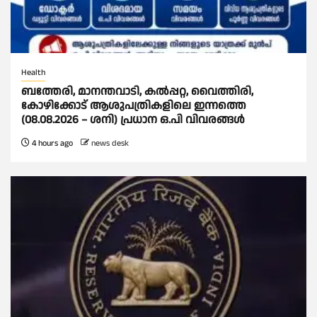
Health
ബത്തേരി, മാനന്തവാടി, കൽപ്പറ്റ, വൈത്തിരി,
കോഴിക്കോട് ആശുപത്രികളിലെ ഇന്നത്തെ
(08.08.2026 – ശനി) പ്രധാന ഒ.പി വിവരങ്ങൾ
4 hours ago
news desk