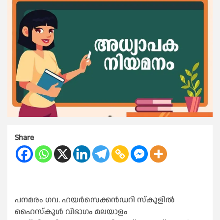
Share
പനമരം ഗവ. ഹയർസെക്കൻഡറി സ്കൂളിൽ
ഹൈസ്കൂൾ വിഭാഗം മലയാളം