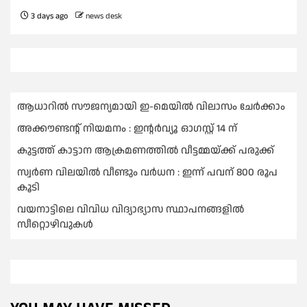
3 days ago
news desk
ആധാറിൽ സൗജന്യമായി ഇ-മെയിൽ വിലാസം ചേർക്കാം
അക്കൗണ്ടന്റ് നിയമനം : ഇൻ്റർവ്യൂ ഓഗസ്റ്റ് 14 ന്
കുട്ടത്ത് കാട്ടാന ആക്രമണത്തിൽ വീട്ടമ്മയ്ക്ക് പരുക്ക്
സ്വർണ വിലയില്‍ വീണ്ടും വർധന : ഇന്ന് പവന് 800 രൂപ
കൂടി
വയനാട്ടിലെ വിവിധ വിദ്യാഭ്യാസ സ്ഥാപനങ്ങളിൽ
സീറ്റൊഴിവുകൾ