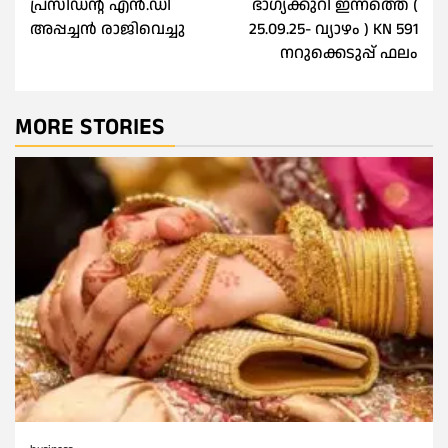
പ്രസിഡൻ്റ് എൻ.ഡി
ഭാഗ്യക്കുറി ഇന്നത്തെ (
അപ്പച്ചൻ രാജിവെച്ചു
25.09.25- വ്യാഴം ) KN 591
നറുക്കെടുപ്പ് ഫലം
MORE STORIES