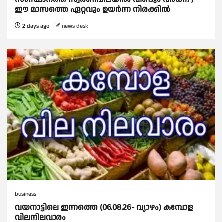
ഈ മാസത്തെ ഏറ്റവും ഉയര്‍ന്ന നിരക്കില്‍
2 days ago
news desk
business
വയനാട്ടിലെ ഇന്നത്തെ (06.08.26- വ്യാഴം) കമ്പോള
വിലനിലവാരം