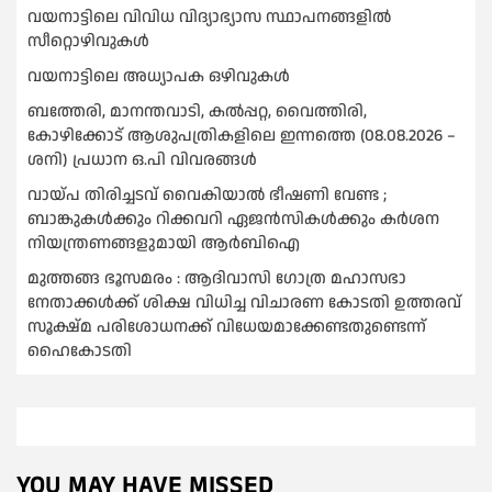
വയനാട്ടിലെ വിവിധ വിദ്യാഭ്യാസ സ്ഥാപനങ്ങളിൽ
സീറ്റൊഴിവുകൾ
വയനാട്ടിലെ അധ്യാപക ഒഴിവുകൾ
ബത്തേരി, മാനന്തവാടി, കൽപ്പറ്റ, വൈത്തിരി,
കോഴിക്കോട് ആശുപത്രികളിലെ ഇന്നത്തെ (08.08.2026 –
ശനി) പ്രധാന ഒ.പി വിവരങ്ങൾ
വായ്പ തിരിച്ചടവ് വൈകിയാല്‍ ഭീഷണി വേണ്ട ;
ബാങ്കുകള്‍ക്കും റിക്കവറി ഏജൻസികള്‍ക്കും കര്‍ശന
നിയന്ത്രണങ്ങളുമായി ആര്‍ബിഐ
മുത്തങ്ങ ഭൂസമരം : ആദിവാസി ഗോത്ര മഹാസഭാ
നേതാക്കള്‍ക്ക് ശിക്ഷ വിധിച്ച വിചാരണ കോടതി ഉത്തരവ്
സൂക്ഷ്മ പരിശോധനക്ക് വിധേയമാക്കേണ്ടതുണ്ടെന്ന്
ഹൈകോടതി
YOU MAY HAVE MISSED