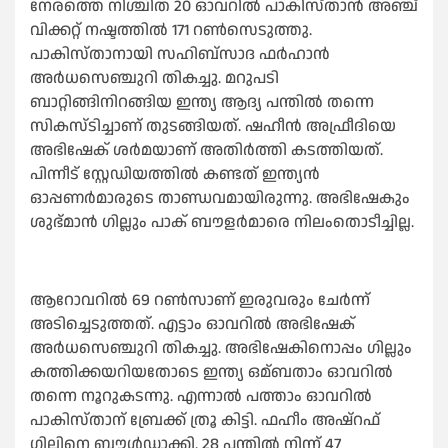
നേരത്തെ നിശ്ചിത 20 ഓവറില്‍ പാകിസ്താൻ അഞ്ച്
വിക്കറ്റ് നഷ്ടത്തില്‍ 171 റണ്‍സെടുത്തു.
പാകിസ്താനായി സഹിബ്സാദ ഫർഹാൻ
അർധസെഞ്ചുറി തികച്ചു. മറുപടി
ബാറ്റിങ്ങിനിറങ്ങിയ ഇന്ത്യ ആദ്യ പന്തില്‍ തന്നെ
സികസ്ടിച്ചാണ് തുടങ്ങിയത്. ഷഹീൻ അഫ്രീദിയെ
അഭിഷേക് ശർമയാണ് അതിർത്തി കടത്തിയത്.
പിന്നീട് സ്റ്റേഡിയത്തില്‍ കണ്ടത് ഇന്ത്യൻ
ഓപ്പണർമാരുടെ താണ്ഡവമായിരുന്നു. അഭിഷേകും
ശുഭ്മാൻ ഗില്ലും പാക് ബൗളർമാരെ നിലംതൊടീച്ചില്ല.
ആറോവറില്‍ 69 റണ്‍സാണ് ഇരുവരും ചേർന്ന്
അടിച്ചെടുത്തത്. എട്ടാം ഓവറില്‍ അഭിഷേക്
അർധസെഞ്ചുറി തികച്ചു. അഭിഷേകിനൊപ്പം ഗില്ലും
കത്തിക്കയറിയതോടെ ഇന്ത്യ ഒമ്ബതാം ഓവറില്‍
തന്നെ നൂറുകടന്നു. എന്നാല്‍ പത്താം ഓവറില്‍
പാകിസ്താന് ബ്രേക്ക് ത്രൂ കിട്ടി. ഫഹീം അഷ്റഫ്
ഗില്ലിനെ ബൗള്‍ഡാക്കി. 28 പന്തില്‍ നിന്ന് 47