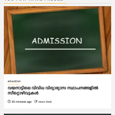
education
വയനാട്ടിലെ വിവിധ വിദ്യാഭ്യാസ സ്ഥാപനങ്ങളിൽ
സീറ്റൊഴിവുകൾ
30 minutes ago
news desk