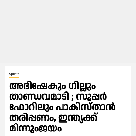
Sports
അഭിഷേകും ഗില്ലും
താണ്ഡവമാടി ; സൂപ്പര്‍
ഫോറിലും പാകിസ്താൻ
തരിപ്പണം, ഇന്ത്യക്ക്
മിന്നുംജയം