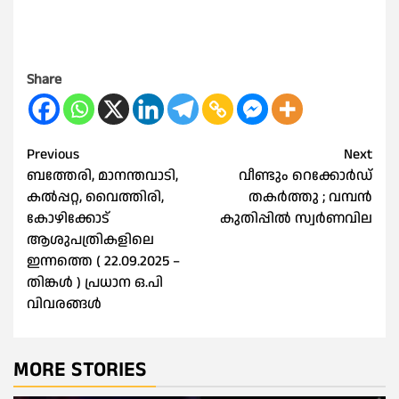
Share
Post
Previous
Next
ബത്തേരി, മാനന്തവാടി,
വീണ്ടും റെക്കോ‍ര്‍ഡ്
navigation
കൽപ്പറ്റ, വൈത്തിരി,
തകര്‍ത്തു ; വമ്പൻ
കോഴിക്കോട്
കുതിപ്പില്‍ സ്വര്‍ണവില
ആശുപത്രികളിലെ
ഇന്നത്തെ ( 22.09.2025 –
തിങ്കൾ ) പ്രധാന ഒ.പി
വിവരങ്ങൾ
MORE STORIES