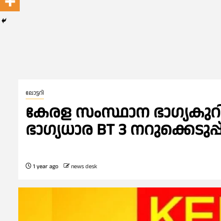
ലോട്ടറി
കേരള സംസ്ഥാന ഭാഗ്യകുറി ഇ
ഭാഗ്യധാര BT 3 നറുക്കെടുപ്
1 year ago
news desk