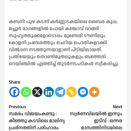
കബനി പുഴ കടന്ന് കര്‍ണ്ണാടകയിലെ ബൈര കുപ്പ,
മച്ചൂര്‍ ഭാഗങ്ങളില്‍ പോയി കഞ്ചാവ് വാങ്ങി
സുഹൃത്തുക്കളോടൊപ്പം മുണ്ടേരി ടൗണിലും
കോളനി പ്രദേശത്തും ചെറിയ പൊതികളാക്കി
വില്‍പ്പന നടത്തുന്നയാളാണ് പിടിയിലായത്.
പ്രതിയേയും തൊണ്ടിമുതലുകളും ബത്തേരി
റെയിഞ്ചില്‍ എത്തിച്ച് തുടര്‍നടപടികള്‍ സ്വീകരിച്ചു.
Share
Post
Previous
Next
സമരം വിജയംകണ്ടു :
സ്വർണവിലയിൽ ഇന്നും
navigation
കീഞ്ഞു കടവിലെ മാലിന്യ
ഇടിവ് : ഒന്നര
പ്രശ്നത്തിന് പരിഹാരം
മാസത്തിനിടയിലെ