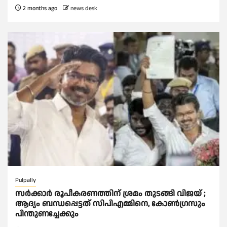
2 months ago
news desk
Pulpally
സര്‍ക്കാര്‍ രൂപീകരണത്തിന് ശ്രമം തുടങ്ങി വിജയ് ;
ആദ്യം ബന്ധപ്പെട്ടത് സിപിഎമ്മിനെ, കോണ്‍ഗ്രസും
പിന്തുണച്ചേക്കും