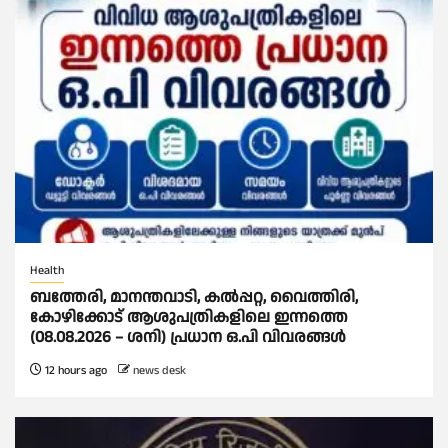
Health
ബത്തേരി, മാനന്തവാടി, കൽപ്പറ്റ, വൈത്തിരി,
കോഴിക്കോട് ആശുപത്രികളിലെ ഇന്നത്തെ
(08.08.2026 – ശനി) പ്രധാന ഒ.പി വിവരങ്ങൾ
12 hours ago
news desk