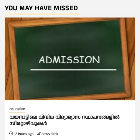
YOU MAY HAVE MISSED
education
വയനാട്ടിലെ വിവിധ വിദ്യാഭ്യാസ സ്ഥാപനങ്ങളിൽ
സീറ്റൊഴിവുകൾ
12 hours ago
news desk