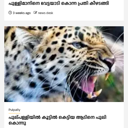
പുള്ളിമാനിനെ വേട്ടയാടി കൊന്ന പ്രതി കീഴടങ്ങി
3 weeks ago
news desk
Pulpally
പുല്പള്ളിയിൽ കൂട്ടില്‍ കെട്ടിയ ആടിനെ പുലി
കൊന്നു