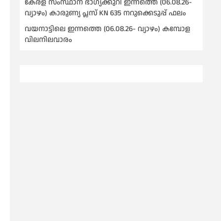
കേരള സംസ്ഥാന ഭാഗ്യക്കുറി ഇന്നത്തെ (06.08.26-
വ്യാഴം) കാരുണ്യ പ്ലസ് KN 635 നറുക്കെടുപ്പ് ഫലം
വയനാട്ടിലെ ഇന്നത്തെ (06.08.26- വ്യാഴം) കമ്പോള
വിലനിലവാരം