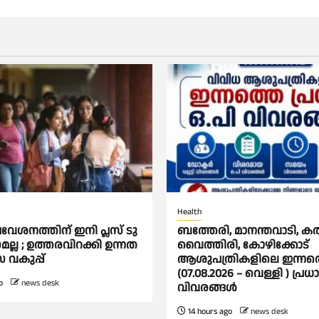
Health
രവേശനത്തിന് ഇനി പ്ലസ് ടു
ബത്തേരി, മാനന്തവാടി, കൽപ്
മല്ല ; ഉത്തരവിറക്കി ഉന്നത
വൈത്തിരി, കോഴിക്കോട്
സ വകുപ്പ്
ആശുപത്രികളിലെ ഇന്നത
(07.08.2026 – വെള്ളി ) പ്രധ
o
news desk
വിവരങ്ങൾ
14 hours ago
news desk