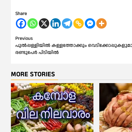
Share
Post
Previous
പുൽപ്പള്ളിയിൽ കള്ളത്തോക്കും വെടിക്കോപ്പുകളുമ
navigation
രണ്ടുപേർ പിടിയിൽ
MORE STORIES