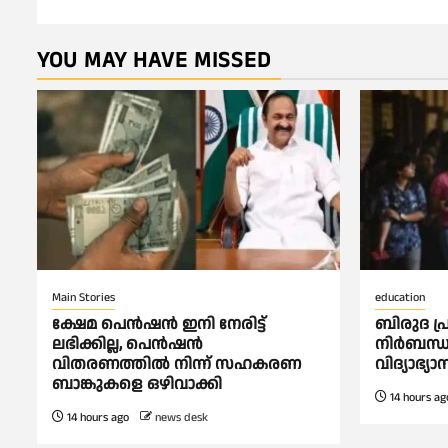
YOU MAY HAVE MISSED
Main Stories
education
ക്ഷേമ പെൻഷൻ ഇനി നേരിട്ട്
ബിരുദ പ്
ലഭിക്കില്ല, പെൻഷൻ
നിര്‍ബന്ധ
വിതരണത്തില്‍ നിന്ന് സഹകരണ
വിദ്യാഭ്യാ
ബാങ്കുകളെ ഒഴിവാക്കി
14 hours ag
14 hours ago
news desk