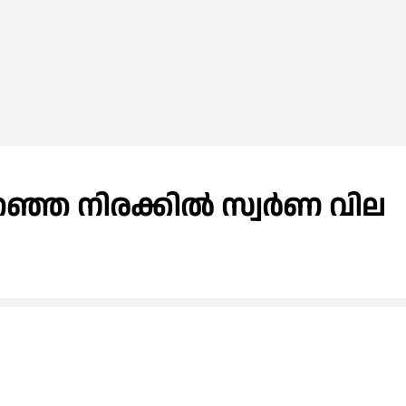
ുറഞ്ഞ നിരക്കിൽ സ്വർണ വില