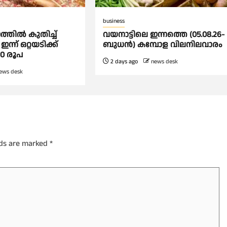
business
ത്തില്‍ കുതിച്ച്
വയനാട്ടിലെ ഇന്നത്തെ (05.08.26-
ഇന്ന് ഒറ്റയടിക്ക്
ബുധൻ) കമ്പോള വിലനിലവാരം
20 രൂപ
2 days ago
news desk
ews desk
lds are marked
*