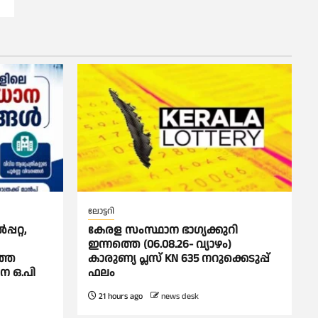
ലോട്ടറി
പറ്റ,
കേരള സംസ്ഥാന ഭാഗ്യക്കുറി
ഇന്നത്തെ (06.08.26- വ്യാഴം)
്തെ
കാരുണ്യ പ്ലസ് KN 635 നറുക്കെടുപ്പ്
ാന ഒ.പി
ഫലം
21 hours ago
news desk