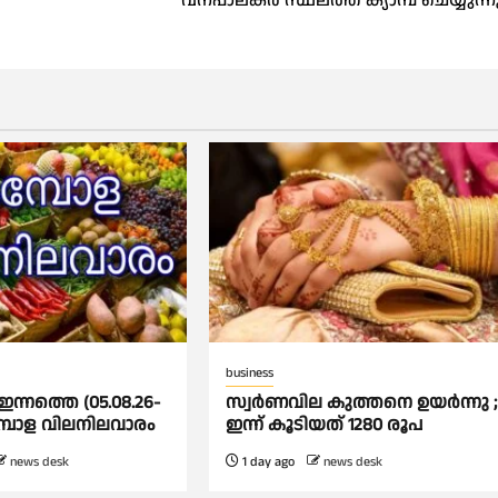
വനപാലകർ സ്ഥലത്ത് ക്യാമ്പ് ചെയ്യുന്ന
business
ന്നത്തെ (05.08.26-
സ്വര്‍ണവില കുത്തനെ ഉയര്‍ന്നു ;
പോള വിലനിലവാരം
ഇന്ന് കൂടിയത് 1280 രൂപ
news desk
1 day ago
news desk