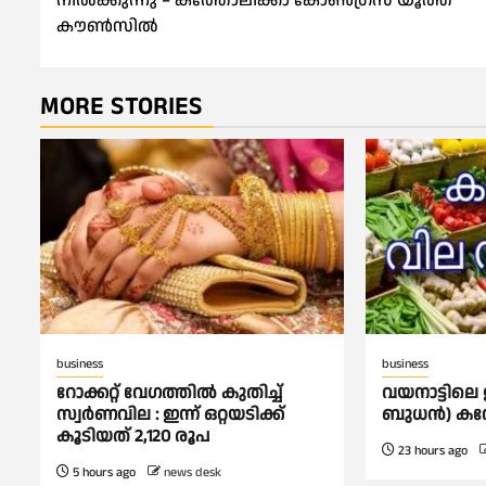
നിൽക്കുന്നു – കത്തോലിക്കാ കോൺഗ്രസ് യൂത്ത്
കൗൺസിൽ
MORE STORIES
business
business
റോക്കറ്റ് വേഗത്തില്‍ കുതിച്ച്
വയനാട്ടിലെ ഇ
സ്വര്‍ണവില : ഇന്ന് ഒറ്റയടിക്ക്
ബുധൻ) കമ്
കൂടിയത് 2,120 രൂപ
23 hours ago
5 hours ago
news desk