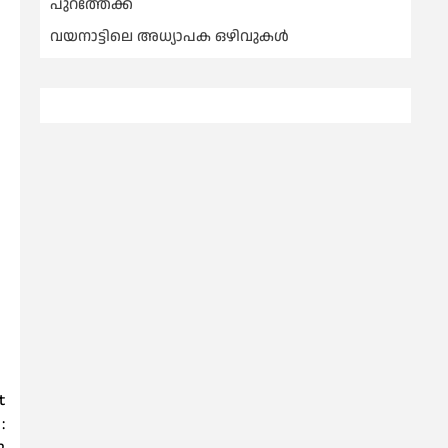
പുറത്തേക്ക്
വയനാട്ടിലെ അധ്യാപക ഒഴിവുകൾ
t
: