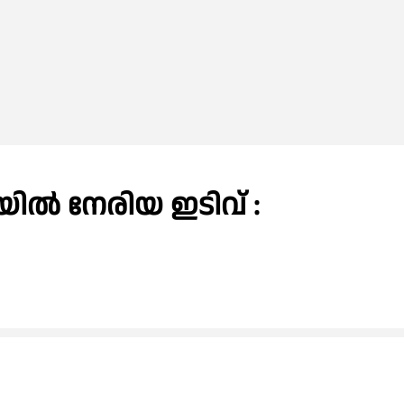
ിൽ നേരിയ ഇടിവ് :