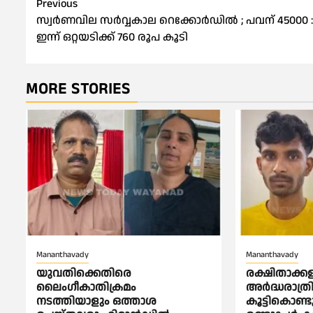
Post
Previous
സ്വർണവില സർവ്വകാല റെക്കോർഡിൽ ; പവന് 45000 :
navigation
ഇന്ന് ഒറ്റയടിക്ക് 760 രൂപ കൂടി
MORE STORIES
Mananthavady
Mananthavady
യുവതിക്കെതിരെ
രക്ഷിതാക്
ലൈംഗീകാതിക്രമം
അര്‍ദ്ധരാത
നടത്തിയാളും ഒത്താശ
കൂട്ടികൊണ്