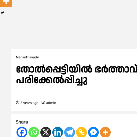
Mananthavady
തോൽപ്പെട്ടിയിൽ ഭർത്താവ് 
പരിക്കേൽപ്പിച്ചു
3 years ago
admin
Share