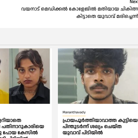
Nex
വയനാട് മെഡിക്കല്‍ കോളേജില്‍ മതിയായ ചികിത്
കിട്ടാതെ യുവാവ് മരിച്ചെന്ന
Mananthavady
കളറിയാതെ
പ്രായപൂർത്തിയാവാത്ത കുട്ടിയെ
്രി പതിനാറുകാരിയെ
പിന്തുടർന്ന് ശല്യം ചെയ്ത
ടു പോയ കേസില്‍
യുവാവ് പിടിയിൽ