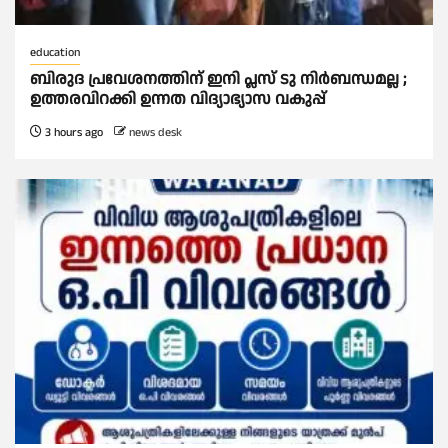
education
ബിരുദ പ്രവേശനത്തിന് ഇനി പ്ലസ് ടു നിര്‍ബന്ധമല്ല ;
ഉത്തരവിറക്കി ഉന്നത വിദ്യാഭ്യാസ വകുപ്പ്
3 hours ago
news desk