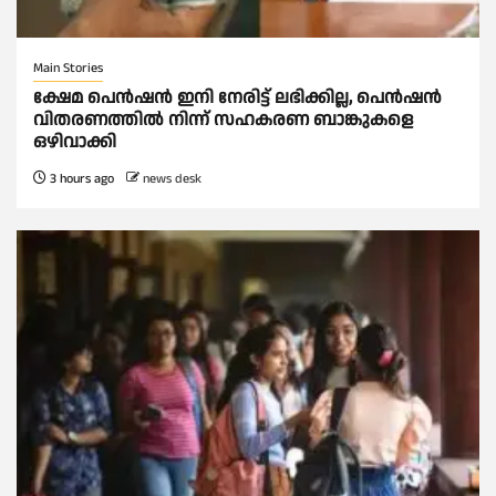
Main Stories
ക്ഷേമ പെൻഷൻ ഇനി നേരിട്ട് ലഭിക്കില്ല, പെൻഷൻ
വിതരണത്തില്‍ നിന്ന് സഹകരണ ബാങ്കുകളെ
ഒഴിവാക്കി
3 hours ago
news desk