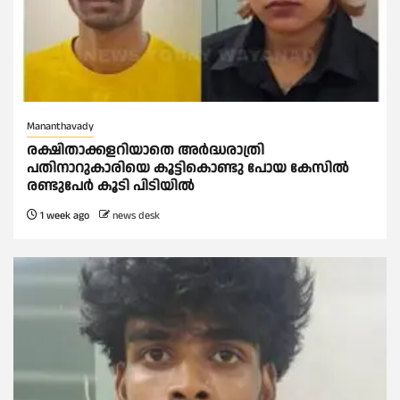
Mananthavady
രക്ഷിതാക്കളറിയാതെ അര്‍ദ്ധരാത്രി
പതിനാറുകാരിയെ കൂട്ടികൊണ്ടു പോയ കേസില്‍
രണ്ടുപേര്‍ കൂടി പിടിയില്‍
1 week ago
news desk