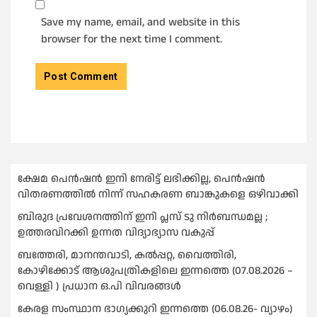
Save my name, email, and website in this
browser for the next time I comment.
ക്ഷേമ പെൻഷൻ ഇനി നേരിട്ട് ലഭിക്കില്ല, പെൻഷൻ
വിതരണത്തില്‍ നിന്ന് സഹകരണ ബാങ്കുകളെ ഒഴിവാക്കി
ബിരുദ പ്രവേശനത്തിന് ഇനി പ്ലസ് ടു നിര്‍ബന്ധമല്ല ;
ഉത്തരവിറക്കി ഉന്നത വിദ്യാഭ്യാസ വകുപ്പ്
ബത്തേരി, മാനന്തവാടി, കൽപ്പറ്റ, വൈത്തിരി,
കോഴിക്കോട് ആശുപത്രികളിലെ ഇന്നത്തെ (07.08.2026 –
വെള്ളി ) പ്രധാന ഒ.പി വിവരങ്ങൾ
കേരള സംസ്ഥാന ഭാഗ്യക്കുറി ഇന്നത്തെ (06.08.26- വ്യാഴം)