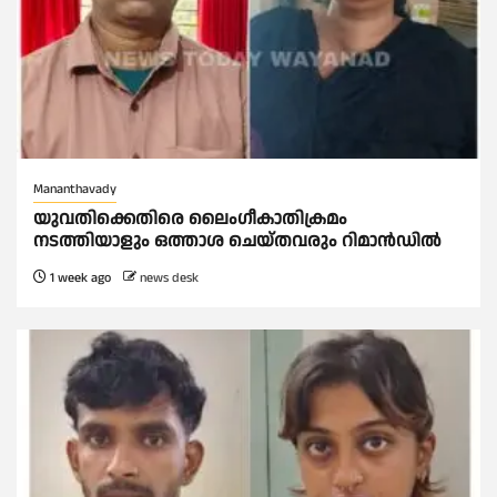
Mananthavady
യുവതിക്കെതിരെ ലൈംഗീകാതിക്രമം
നടത്തിയാളും ഒത്താശ ചെയ്തവരും റിമാൻഡിൽ
1 week ago
news desk