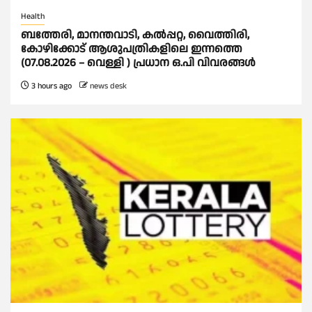
Health
ബത്തേരി, മാനന്തവാടി, കൽപ്പറ്റ, വൈത്തിരി,
കോഴിക്കോട് ആശുപത്രികളിലെ ഇന്നത്തെ
(07.08.2026 – വെള്ളി ) പ്രധാന ഒ.പി വിവരങ്ങൾ
3 hours ago
news desk