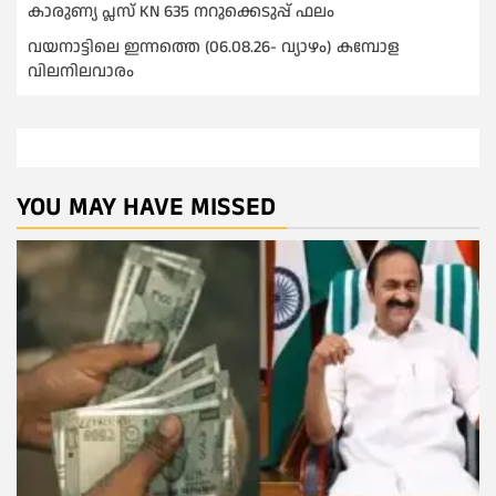
കാരുണ്യ പ്ലസ് KN 635 നറുക്കെടുപ്പ് ഫലം
വയനാട്ടിലെ ഇന്നത്തെ (06.08.26- വ്യാഴം) കമ്പോള
വിലനിലവാരം
YOU MAY HAVE MISSED