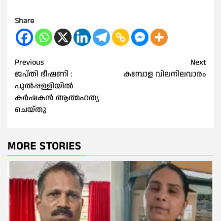
Share
Post
Previous
Next
ജപ്തി ഭീഷണി :
കമ്പോള വിലനിലവാരം
navigation
പുൽപ്പള്ളിയിൽ
കർഷകൻ ആത്മഹത്യ
ചെയ്തു
MORE STORIES