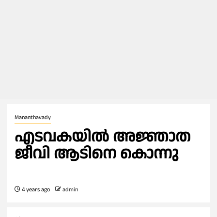
Mananthavady
എടവകയിൽ അജ്ഞാത
ജീവി ആടിനെ കൊന്നു
4 years ago
admin