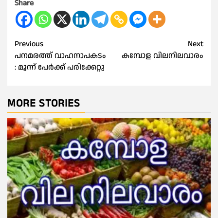
Share
Post
Previous
Next
പനമരത്ത് വാഹനാപകടം
കമ്പോള വിലനിലവാരം
navigation
: മൂന്ന് പേർക്ക് പരിക്കേറ്റു
MORE STORIES