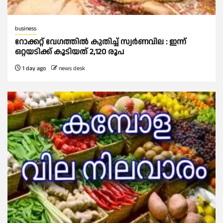
business
റോക്കറ്റ് വേഗത്തില്‍ കുതിച്ച് സ്വര്‍ണവില : ഇന്ന്
ഒറ്റയടിക്ക് കൂടിയത് 2,120 രൂപ
1 day ago
news desk