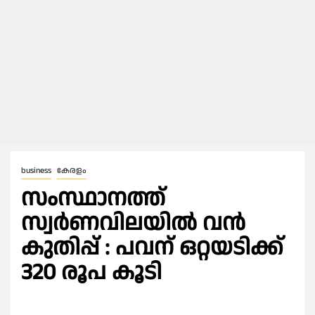
business
കേരളം
സംസ്ഥാനത്ത്‌
സ്വർണവിലയിൽ വൻ
കുതിപ്പ് : പവന് ഒറ്റയടിക്ക്
320 രൂപ കൂടി