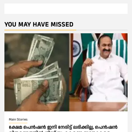
YOU MAY HAVE MISSED
Main Stories
ക്ഷേമ പെൻഷൻ ഇനി നേരിട്ട് ലഭിക്കില്ല, പെൻഷൻ