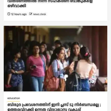
വിതരണത്തില്‍ നിന്ന് സഹകരണ ബാങ്കുകളെ
ഒഴിവാക്കി
12 hours ago
news desk
education
ബിരുദ പ്രവേശനത്തിന് ഇനി പ്ലസ് ടു നിര്‍ബന്ധമല്ല ;
ഉത്തരവിറക്കി ഉന്നത വിദ്യാഭ്യാസ വകുപ്പ്