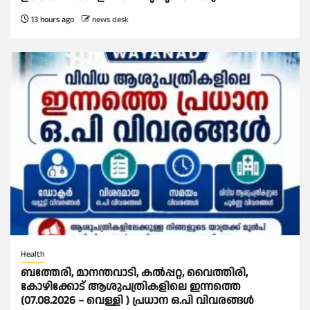
13 hours ago
news desk
Health
ബത്തേരി, മാനന്തവാടി, കൽപ്പറ്റ, വൈത്തിരി,
കോഴിക്കോട് ആശുപത്രികളിലെ ഇന്നത്തെ
(07.08.2026 – വെള്ളി ) പ്രധാന ഒ.പി വിവരങ്ങൾ