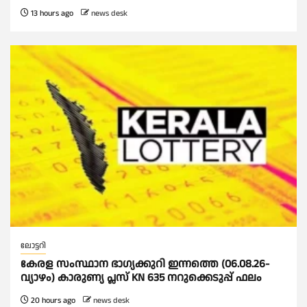
13 hours ago
news desk
ലോട്ടറി
കേരള സംസ്ഥാന ഭാഗ്യക്കുറി ഇന്നത്തെ (06.08.26-
വ്യാഴം) കാരുണ്യ പ്ലസ് KN 635 നറുക്കെടുപ്പ് ഫലം
20 hours ago
news desk